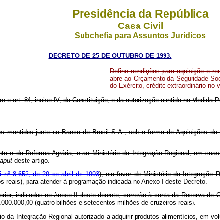
Presidência da República
Casa Civil
Subchefia para Assuntos Jurídicos
DECRETO DE 25 DE OUTUBRO DE 1993.
Define condições para aquisição e re
abre ao Orçamento da Seguridade Socia
do Exército, crédito extraordinário no
ere o art. 84, inciso IV, da Constituição, e da autorização contida na Medida 
os mantidos junto ao Banco do Brasil S.A., sob a forma de Aquisições do
ento e da Reforma Agrária, e ao Ministério da Integração Regional, em sua
aput
deste artigo.
i nº 8.652, de 29 de abril de 1993
), em favor do Ministério da Integração R
os reais), para atender à programação indicada no Anexo I deste Decreto.
erior, indicados no Anexo II deste decreto, correrão à conta da Reserva de
.000.000,00 (quatro bilhões e setecentos milhões de cruzeiros reais).
ério da Integração Regional autorizado a adquirir produtos alimentícios, em v