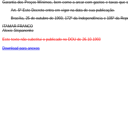
Garantia dos Preços Mínimos, bem como a arcar com gastos e taxas que s
Art. 5º Este Decreto entra em vigor na data de sua publicação.
Brasília, 25 de outubro de 1993; 172º da Independência e 105º da Repú
ITAMAR FRANCO
Alexis Stepanenko
Este texto não substitui o publicado no DOU de 26.10.1993
Download para anexos