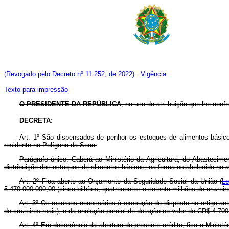
(Revogado pelo Decreto nº 11.252, de 2022)
Vigência
Texto para impressão
O PRESIDENTE DA REPÚBLICA
, no uso da atri buição que lhe conf
DECRETA:
Art. 1º São dispensados de penhor os estoques de alimentos básic
residente no Polígono da Seca.
Parágrafo único. Caberá ao Ministério da Agricultura, do Abastecim
distribuição dos estoques de alimentos básicos, na forma estabelecida no
c
Art. 2º Fica aberto ao Orçamento da Seguridade Social da União (
Le
5.470.000.000,00 (cinco bilhões, quatrocentos e setenta milhões de cruzeir
Art. 3º Os recursos necessários à execução do disposto no artigo ant
de cruzeiros reais), e da anulação parcial de dotação no valor de CR$ 4.700
Art. 4º Em decorrência da abertura do presente crédito, fica o Minist