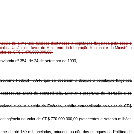
moção de alimentos básicos destinados à população flagelada pela seca e
l da União, em favor do Ministério da Integração Regional e do Ministério
 valor de CR$ 5.470.000.000,00.
Provisória nº 354, de 24 de setembro de 1993,
 Governo Federal - AGF, que se destinem a doação à população flagelada
s respectivas áreas de competência, aprovar o programa de liberação e de
egional e do Ministério do Exército, crédito extraordinário no valor de CR$
 Contingência no valor de CR$ 770.000.000,00 (setecentos e setenta milhões
olume de até 150 mil toneladas, oriundos ou não dos estoques da Política de