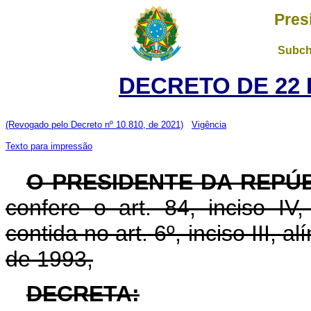
Pres
Subch
DECRETO DE 22 
(Revogado pelo Decreto nº 10.810, de 2021)
Vigência
Texto para impressão
O PRESIDENTE DA REPÚ
confere o art. 84, inciso IV
contida no art. 6º, inciso III, a
de 1993,
DECRETA: