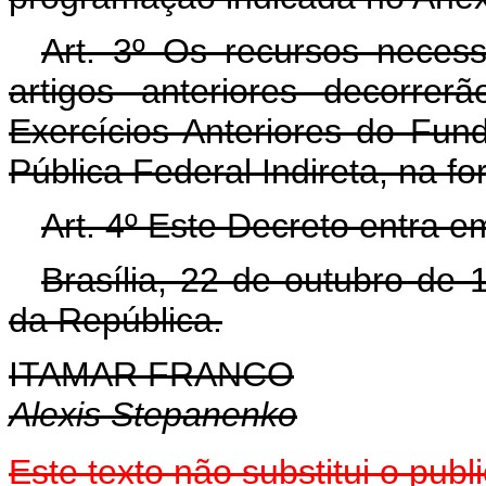
Art. 3º Os recursos neces
artigos anteriores decorre
Exercícios Anteriores do Fun
Pública Federal Indireta, na f
Art. 4º Este Decreto entra e
Brasília, 22 de outubro de
da República.
ITAMAR FRANCO
Alexis Stepanenko
Este texto não substitui o pu