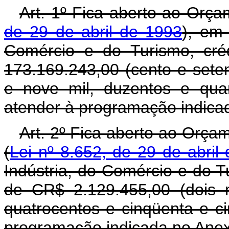
Art. 1º Fica aberto ao Orça
de 29 de abril de 1993
), em 
Comércio e do Turismo, cré
173.169.243,00 (cento e seten
e nove mil, duzentos e quar
atender à programação indicad
Art. 2º Fica aberto ao Orça
(
Lei nº 8.652, de 29 de abril
Indústria, do Comércio e do T
de CR$ 2.129.455,00 (dois m
quatrocentos e cinqüenta e ci
programação indicada no Anexo