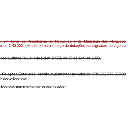
, em favor da Presidência da República e do Ministério das Relações
lor de CR$ 232.776.830,00 para reforço de dotações consignadas no vigente
sos I, alínea "
a"
, e II da Lei n° 8.652, de 29 de abril de 1993,
as Relações Exteriores, crédito suplementar no valor de CR$ 232.776.830,00
 I deste Decreto.
e Decreto, nos montantes especificados.