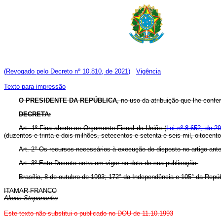
(Revogado pelo Decreto nº 10.810, de 2021)
Vigência
Texto para impressão
O PRESIDENTE DA REPÚBLICA
, no uso da atribuição que lhe confere
DECRETA:
Art. 1º Fica aberto ao Orçamento Fiscal da União (
Lei nº 8.652, de 29
(duzentos e trinta e dois milhões, setecentos e setenta e seis mil, oitocent
Art. 2° Os recursos necessários à execução do disposto no artigo ant
Art. 3º Este Decreto entra em vigor na data de sua publicação.
Brasília, 8 de outubro de 1993; 172° da Independência e 105° da Repúb
ITAMAR FRANCO
Alexis Stepanenko
Este texto não substitui o publicado no DOU de 11.10.1993