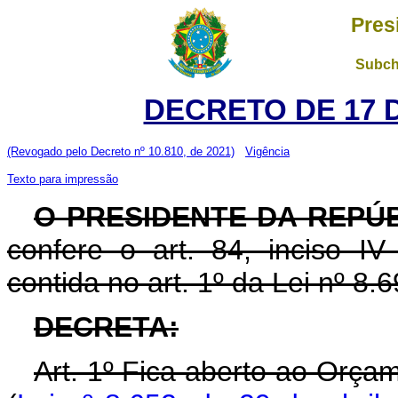
Pres
Subch
DECRETO DE 17 
(Revogado pelo Decreto nº 10.810, de 2021)
Vigência
Texto para impressão
O PRESIDENTE DA REPÚ
confere o art. 84, inciso IV
contida no art. 1º da Lei nº 8
DECRETA:
Art. 1º Fica aberto ao Orça