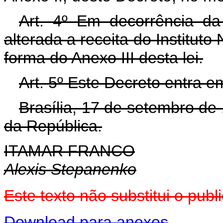
Art. 4º Em decorrência da 
alterada a receita do Instituto
forma do Anexo III desta lei.
Art. 5º Este Decreto entra e
Brasília, 17 de setembro de
da República.
ITAMAR FRANCO
Alexis Stepanenko
Este texto não substitui o pu
Download para anexos