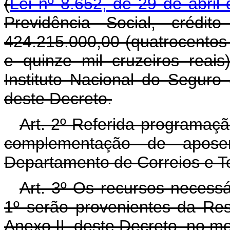
(
Lei nº 8.652, de 29 de abril
Previdência Social, crédi
424.215.000,00 (quatrocentos 
e quinze mil cruzeiros reai
Instituto Nacional do Seguro
deste Decreto.
Art. 2º Referida programaç
complementação de aposen
Departamento de Correios e Te
Art. 3º Os recursos necessá
1º serão provenientes da Re
Anexo II, deste Decreto, no mo