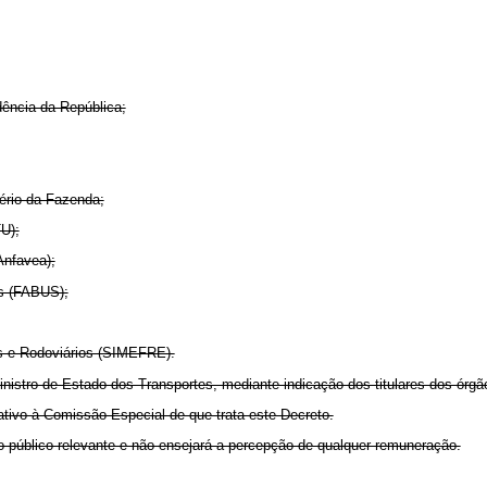
ência da República;
ério da Fazenda;
U);
Anfavea);
us (FABUS);
ios e Rodoviários (SIMEFRE).
stro de Estado dos Transportes, mediante indicação dos titulares dos órgão
rativo à Comissão Especial de que trata este Decreto.
o público relevante e não ensejará a percepção de qualquer remuneração.