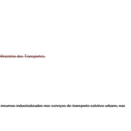
inistério dos Transportes.
insumos industrializados nos serviços de transporte coletivo urbano, nas