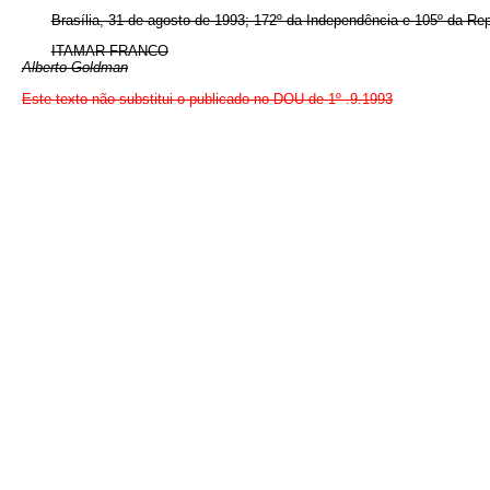
Brasília, 31 de agosto de 1993; 172º da Independência e 105º da Rep
ITAMAR FRANCO
Alberto Goldman
Este texto não substitui o publicado no DOU de 1º .9.1993