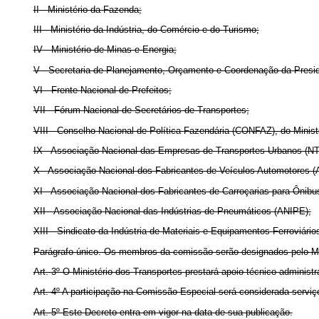
II - Ministério da Fazenda;
III - Ministério da Indústria, do Comércio e do Turismo;
IV - Ministério de Minas e Energia;
V - Secretaria de Planejamento, Orçamento e Coordenação da Presid
VI - Frente Nacional de Prefeitos;
VII - Fórum Nacional de Secretários de Transportes;
VIII - Conselho Nacional de Política Fazendária (CONFAZ), do Minist
IX - Associação Nacional das Empresas de Transportes Urbanos (NT
X - Associação Nacional dos Fabricantes de Veículos Automotores (
XI - Associação Nacional dos Fabricantes de Carroçarias para Ônib
XII - Associação Nacional das Indústrias de Pneumáticos (ANIPE);
XIII - Sindicato da Indústria de Materiais e Equipamentos Ferroviár
Parágrafo único. Os membros da comissão serão designados pelo Mini
Art. 3º O Ministério dos Transportes prestará apoio técnico-administ
Art. 4º A participação na Comissão Especial será considerada serviç
Art. 5º Este Decreto entra em vigor na data de sua publicação.