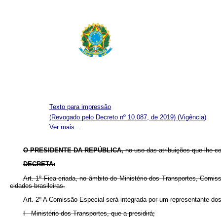
Texto para impressão
(Revogado pelo Decreto nº 10.087, de 2019)
(Vigência)
Ver mais...
O PRESIDENTE DA REPÚBLICA,
no uso das atribuições que lhe con
DECRETA:
Art. 1º Fica criada, no âmbito do Ministério dos Transportes, Comi
cidades brasileiras.
Art. 2º A Comissão Especial será integrada por um representante dos
I - Ministério dos Transportes, que a presidirá;