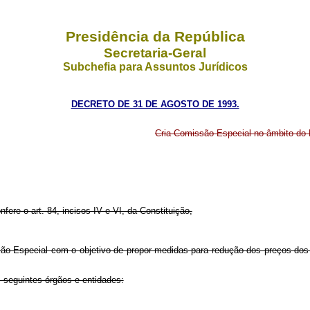
Presidência da República
Secretaria-Geral
Subchefia para Assuntos Jurídicos
DECRETO DE 31 DE AGOSTO DE 1993.
Cria Comissão Especial no âmbito do M
fere o art. 84, incisos IV e VI, da Constituição,
ssão Especial com o objetivo de propor medidas para redução dos preços dos 
 seguintes órgãos e entidades: