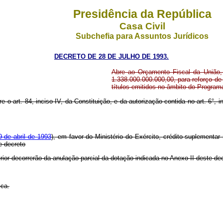
Presidência da República
Casa Civil
Subchefia para Assuntos Jurídicos
DECRETO DE 28 DE JULHO DE 1993.
Abre ao Orçamento Fiscal da União, 
1.338.000.000.000,00, para reforço d
títulos emitidos no âmbito do Program
e o art. 84, inciso IV, da Constituição, e da autorização contida no art. 6°, i
9 de abril de 1993
), em favor do Ministério do Exército, crédito suplementar 
e decreto
rior decorrerão da anulação parcial da dotação indicada no Anexo II deste de
ica.