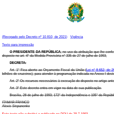
(Revogado pelo Decreto nº 10.810, de 2021)
Vigência
Texto para impressão
O PRESIDENTE DA REPÚBLICA
, no uso da atribuição que lhe confer
disposto no art. 4° da Medida Provisória n° 335 de 27 de julho de 1993,
DECRETA:
Art. 1° Fica aberto ao Orçamento Fiscal da União (
Lei n° 8.652, de 2
bilhões de cruzeiros), para atender à programação indicada no Anexo I dest
Art. 2° Os recursos necessários à execução do disposto no artigo ante
Art. 3° Este decreto entra em vigor na data de sua publicação.
Brasília, 28 de julho de 1993; 172° da Independência e 105° da Repúbl
ITAMAR FRANCO
Alexis Stepanenko
Este texto não substitui o publicado no DOU de 29.7.1993