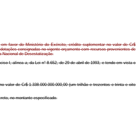
em favor do Ministério do Exército, crédito suplementar no valor de Cr$
e dotações consignadas no vigente orçamento com recursos provenientes de
a Nacional de Desestatização.
nciso I, alínea
a
, da Lei n° 8.652, de 29 de abril de 1993, e tendo em vista o
no valor de Cr$ 1.338.000.000.000,00 (um trilhão e trezentos e trinta e oito
creto, no montante especificado.