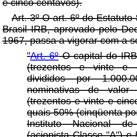
e cinco centavos).
Art. 3º O art. 6º do Estatut
Brasil IRB, aprovado pelo De
1967, passa a vigorar com a s
"
Art. 6º
O capital do IRB
(trezentos e vinte e 
divididos por 1.000
nominativas de valor 
(trezentos e vinte e cin
quais 50% (cinqüenta po
Instituto Nacional d
(acionista Classe "A") e