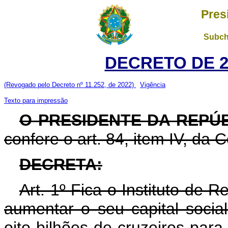
Pres
Subch
DECRETO DE 20
(Revogado pelo Decreto nº 11.252, de 2022)
Vigência
Texto para impressão
O PRESIDENTE DA REPÚ
confere o art. 84, item IV, da C
DECRETA:
Art. 1º Fica o Instituto de 
aumentar o seu capital socia
oito bilhões de cruzeiros par