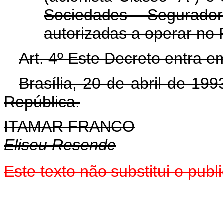
Sociedades Segurador
autorizadas a operar no 
Art. 4º Este Decreto entra e
Brasília, 20 de abril de 19
República.
ITAMAR FRANCO
Eliseu Resende
Este texto não substitui o pu