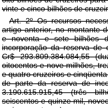
vinte e cinco bilhões de cruzei
Art. 2º Os recursos neces
artigo anterior, no montante
e noventa e sete bilhões d
incorporação da reserva de 
Cr$ 293.809.384.084,55 (du
oitocentos e nove milhões, trez
e quatro cruzeiros e cinqüenta
de parte da reserva de ince
3.190.615.915,45 (três bi
seiscentos e quinze mil, nove