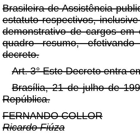
Brasileira de Assistência publi
estatuto respectivos, inclusi
demonstrativo de cargos em 
quadro resumo, efetivando 
decreto.
Art. 3° Este Decreto entra e
Brasília, 21 de julho de 1
República.
FERNANDO COLLOR
Ricardo Fiúza