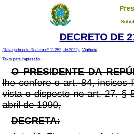
Pres
Subch
DECRETO DE 21
(Revogado pelo Decreto nº 11.252, de 2022)
Vigência
Texto para impressão
O PRESIDENTE DA REPÚ
lhe confere o art. 84, incisos
vista o disposto no art. 27, § 
abril de 1990,
DECRETA: