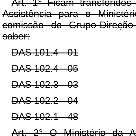
Art. 1° Ficam transferido
Assistência para o Ministé
comissão do Grupo-Direção
saber:
DAS 101.4 - 01
DAS 102.4 - 05
DAS 102.3 - 03
DAS 102.2 - 04
DAS 102.1 - 48
Art. 2° O Ministério da 