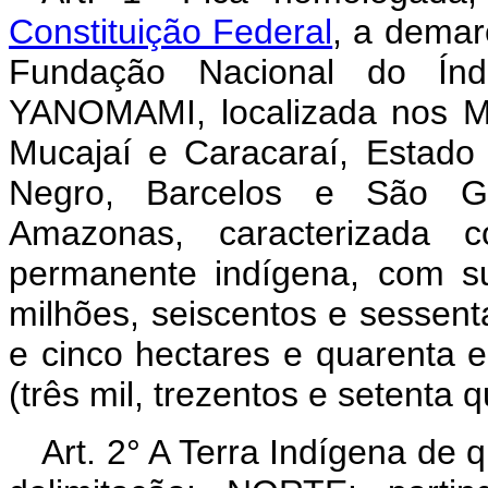
Constituição Federal
, a demar
Fundação Nacional do Índ
YANOMAMI, localizada nos Mun
Mucajaí e Caracaraí, Estado
Negro, Barcelos e São Ga
Amazonas, caracterizada 
permanente indígena, com su
milhões, seiscentos e sessent
e cinco hectares e quarenta e
(três mil, trezentos e setenta q
Art. 2° A Terra Indígena de que trata este Decreto tem a seguinte delimitação: NORTE: partindo do Marco do Salto Huá de coordenadas geográficas 00°44'49,0"N e 66°18'51,0"WGr, localizado no limite internacional Brasil/Venezuela, passando pelos marcos principais com as suas coordenadas geográficas: (AA-1: 00°46'49,700"N - 66°12'14,400"WGr.); (AA-2: 00°45'28,700"N - 66°09'42,100"WGr.); (BB-3: 00°48'26,000"N - 66°03'56,100"WGr.); (BB-4: 00°48'27,000"N - 65°59'57,200"WGr.); (FF-9: 00°59'30,400"N - 65°37'29,000"WGr.); (CC-3: 00°59'04,400"N - 65°33'30,900"WGr.); (CC-4: 00°58'12,700"N - 65°32'32,300"WGr.); (CC-12: 00°41'11,800"N - 65°34'16,700"WGr.); (EE-12: 00°40'11,300''N - 65°33'22,800''WGr.); (Extremo Sul: 00°38'53,100"N - 65°32'26,800"WGr.); (EE-8: 00°44'34,200"N - 65°24'34,700"WGr.); (DD-6: 01°02'38,400"N - 65°09'36,200"WGr.); (Z-1: 01°06'22,600"N - 65°01'14,500"WGr.); (Y-3: 01°07'40,000"N - 65°00'19,600"WGr.); (Y-1: 01°12'38,400"N - 64°57'27,900"WGr.); (C-3: 01°17'17,300"N - 64°46'58,300"WGr.); (D-1: 01°14'53,900"N - 64°46'15,300"WGr.); (D-4: 01°19'01,000"N - 64°37'58,700"WGr.); (A-4: 01°20'27,600"N - 64°34'35,900"WGr.); (A-2: 01°26'28,500"N - 64°31'32,000"WGr.); (A-1: 01°28'14,000"N - 64°28'04,800"WGr.); (B-4: 01°21'39,800"N - 64°20'18,200"WGr.); (B-1: 01°28'32,300"N - 64°16'34,700"WGr.); (X-1: 01°37'40,600"N - 64°05'29,800"WGr.); (X-3: 01°42'20,200"N - 64°03'44,200"WGr.); (V-3: 01°59'15,400"N - 63°56'08,300"WGr.); (U-2: 01°58'03,200"N - 63°50'53,300"WGr.); (T-6: 01°59'45,100"N - 63°44'54,300"WGr.); (T-1: 02°04'10,700"N - 63°38'15,100"WGr.); (S-5: 02°08'17,900"N - 63°28'25,900"WGr.); (S-6: 02°07'51,600"N - 63°25'44,300"WGr.); (S-7: 02°08'53,100"N - 63°23'36,000"WGr.); (CATRIMANI: 02°11'41,200"N - 63°23'47,800"WGr; (P-3: 02°19'03,200"N - 63°21'39,700"WGr) (GG: 02°27'24,000"N - 63°56'09,100"WGr.); (GG-5: 02°29'44,800"N - 64°02'49,500"WGr.); (HH: 02°30'30,500"N - 64°03'30,600"WGr.); (II: 02°48'25,200"N - 64°00'51,100"WGr.); (JJ: 03°08'51,300"N - 64°13'21,500"WGr.); (LL: 03°44'51,100"N - 64°21'51,300"WGr.); (MM: 04°00'45,900" - N - 64°40'28,900"WGr.); (NN: 04°16'19,200"N - 64°48'29,700"WGr.); (OO: 04°06'07,000"N - 64°33'35,900"WGr.); (PP: 04°07'53,300"N - 64°20'42,800"WGr.); (QQ: 04°06'34,400"N - 64°07'52,800"WGr.); (RR: 03°56'06,000"N - 63°47'50,300"WGr.); (SS: 03°58'04,500"N - 63°37'17,100"WGr.); (TT: 03°57'44,700"N - 63°26'27,400"WGr.); (UU: 03°53'54,300''N - 63°13'22,300'' WGr.); (UU-21: 03°48'29,000"N - 63°08'31,700"WGr.); (UU-42: 03°41'04,800"N - 63°03'27,900"WGr.); (VV: 03°38'22,700"N - 63°00'39,100"WGr.); (VV-12: 03°37'51,100"N - 62°56'03,200"WGr.); (VV-44: 03°44'36,200"N - 62°45'09,600"WGr.); O-5: 03°47'29,700"N - 62°44'12,600"WGr.); (O-1: 03°52'10,100"N - 62°45'52,400"WGr.); (N-13: 04°01'26,500''N - 62°34'45,100''WGr.); (M-3: 04°03'14,900"N - 62°32'02,000"WGr.); (M-7: 04°07'52,700"N - 62°31'39,800"WGr.); (M-16: 04°08'12,895"N - 62°19'22,251"WGr.); (I-1: 04°04'54,599"N - 62°08'26,536"WGr.); até o Marco MH-2, de coordenadas geográficas 04°09'27,486"N e 62°03'51,289"WGr., localizado no limite internacional do Brasil/Venezuela, nas proximidades da cabeceira do Rio Icabaro (lado da Venezuela). LESTE: do ponto antes descrito segue por uma linha reta, com azimute e distância de 145°59'06,3" e 230,75 metros, até o Marco MP-01 de coordenadas geográficas 04°09'21,253"N e 62°03'42,110"WGr.; daí, segue por uma linha reta, com azimute e distância de 145°59'18,1" e 1.558,66 metros, até o Marco MP-02 de coordenadas geográficas 04°08'39,146"N e 62°03'18,883"WGr.; daí, segue por uma linha reta, com azimute e distância de 145°59'33,5" e 226,32 metros, até o Marco MP-03 de coordenadas geográficas 04°08'33,031"N e 62°03'14,785"WGr., localizado na cabeceira de um igarapé sem denominação; daí, segue por este, a jusante, com uma distância de 32.282,80 metros, até o Ponto 03 de coordenadas geográficas 03°59'28,400"N e 62°05'52,760"WGr., localizado na confluência com o Rio Amajari; daí, segue por este, a jusante, com uma distância de 08.369,98 metros até o Marco MP-04 de coordenadas geográficas 03°57'55,236"N e 62°04'28,857"WGr., localizado na sua margem direita; daí, segue por uma linha reta, com azimute e distância de 219°40'15,6" e 92,61 metros, até o Marco MP-05 de coordenadas geográficas 03°57'52,917"N e 62°04'30,777"WGr.; daí, segue por uma linha reta, com azimute e