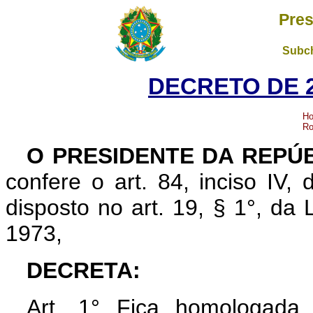
Pres
Subch
DECRETO DE 2
Ho
Ro
O PRESIDENTE DA REPÚ
confere o art. 84, inciso IV,
disposto no art. 19, § 1°, da
1973,
DECRETA:
Art. 1° Fica homologada