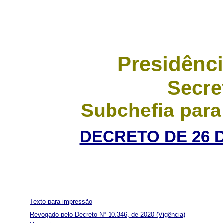
Presidênci
Secre
Subchefia para
DECRETO DE 26 D
Texto para impressão
Revogado pelo Decreto Nº 10.346, de 2020
(Vigência)