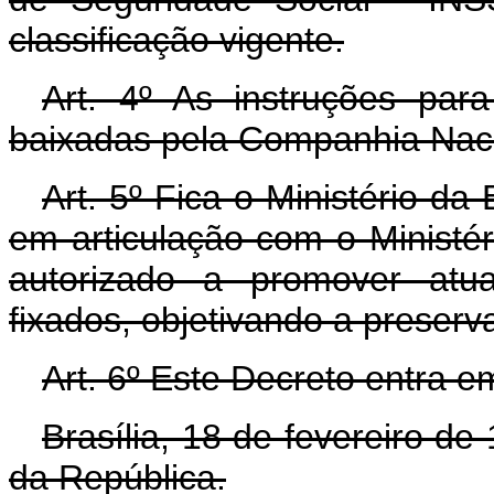
classificação vigente.
Art. 4º As instruções par
baixadas pela Companhia Naci
Art. 5º Fica o Ministério d
em articulação com o Ministér
autorizado a promover atu
fixados, objetivando a preserv
Art. 6º Este Decreto entra e
Brasília, 18 de fevereiro d
da República.