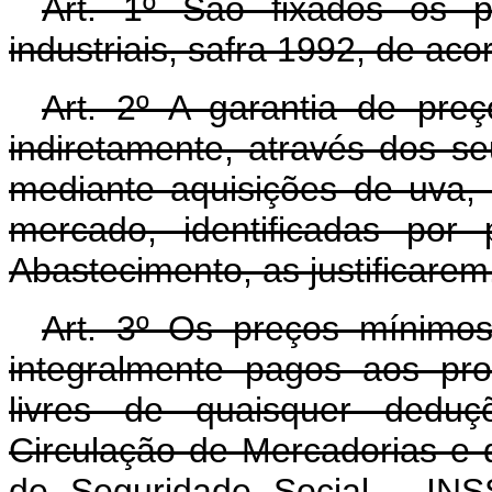
Art. 1º São fixados os 
industriais, safra 1992, de ac
Art. 2º A garantia de pre
indiretamente, através dos s
mediante aquisições de uva, 
mercado, identificadas por
Abastecimento, as justificarem
Art. 3º Os preços mínimos
integralmente pagos aos pro
livres de quaisquer deduç
Circulação de Mercadorias e d
de Seguridade Social - INS