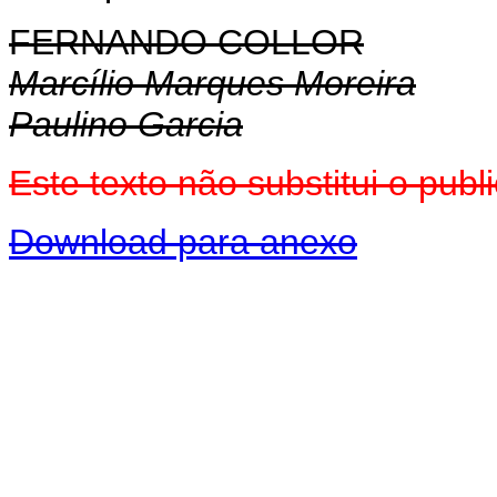
FERNANDO COLLOR
Marcílio Marques Moreira
Paulino Garcia
Este texto não substitui o pu
Download para anexo