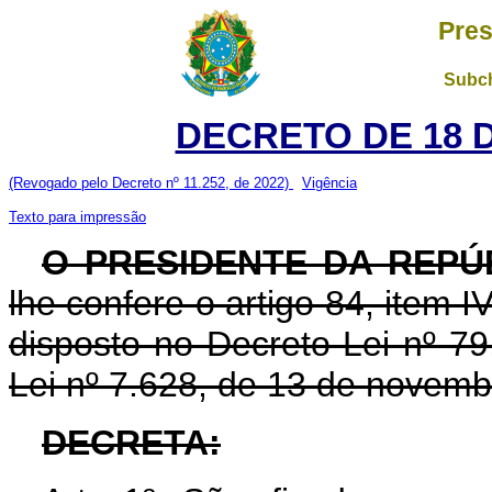
Pres
Subch
DECRETO DE 18 D
(Revogado pelo Decreto nº 11.252, de 2022)
Vigência
Texto para impressão
O PRESIDENTE DA REPÚ
lhe confere o artigo 84, item I
disposto no Decreto-Lei nº 7
Lei nº 7.628, de 13 de novemb
DECRETA: