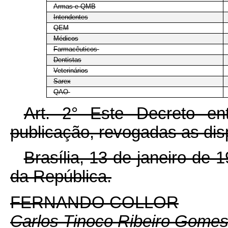
Armas e QMB
Intendentes
QEM
Médicos
Farmacêuticos
Dentistas
Veterinários
Sarex
QAO
Art. 2° Este Decreto e
publicação, revogadas as dis
Brasília, 13 de janeiro de
da República.
FERNANDO COLLOR
Carlos Tinoco Ribeiro Gome