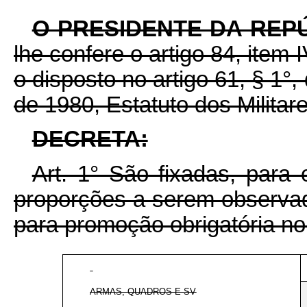
O PRESIDENTE DA REP
lhe confere o artigo 84, item 
o disposto no artigo 61, § 1°
de 1980, Estatuto dos Militare
DECRETA:
Art. 1° São fixadas, para
proporções a serem observa
para promoção obrigatória no
ARMAS, QUADROS E SV