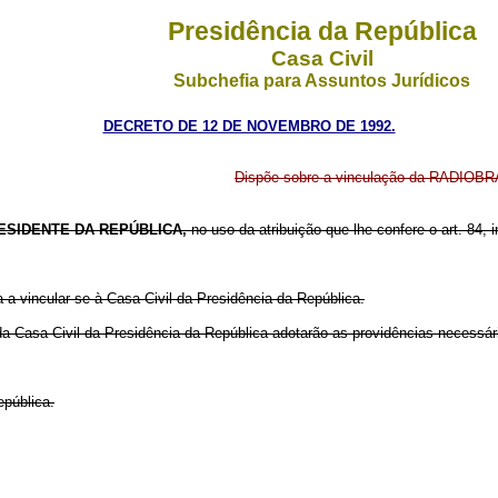
Presidência da República
Casa Civil
Subchefia para Assuntos Jurídicos
DECRETO DE 12 DE NOVEMBRO DE 1992.
Dispõe sobre a vinculação da RADIOBR
ESIDENTE DA REPÚBLICA,
no uso da atribuição que lhe confere o art. 84, i
 vincular-se à Casa Civil da Presidência da República.
da Casa Civil da Presidência da República adotarão as providências necessári
epública.