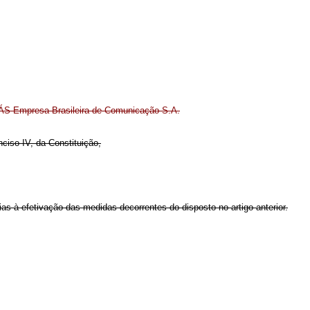
ÁS Empresa Brasileira de Comunicação S.A.
nciso IV, da Constituição,
as à efetivação das medidas decorrentes do disposto no artigo anterior.