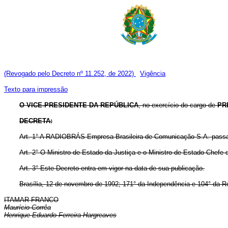
(Revogado pelo Decreto nº 11.252, de 2022)
Vigência
Texto para impressão
O VICE-PRESIDENTE DA REPÚBLICA
, no exercício do cargo de
PR
DECRETA:
Art. 1° A RADIOBRÁS Empresa Brasileira de Comunicação S.A. passa a
Art. 2° O Ministro de Estado da Justiça e o Ministro de Estado Chefe 
Art. 3° Este Decreto entra em vigor na data de sua publicação.
Brasília, 12 de novembro de 1992; 171° da Independência e 104° da R
ITAMAR FRANCO
Maurício Corrêa
Henrique Eduardo Ferreira Hargreaves