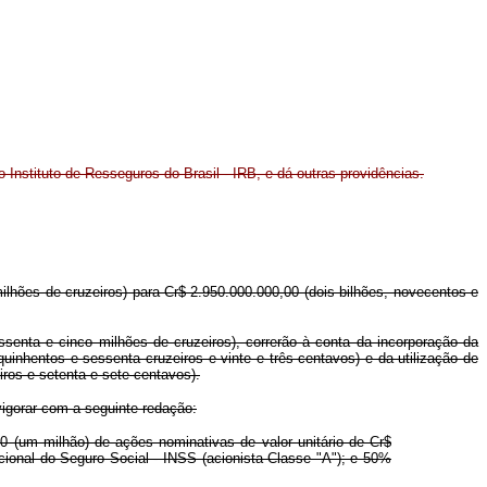
o Instituto de Resseguros do Brasil - IRB, e dá outras providências.
milhões de cruzeiros) para Cr$ 2.950.000.000,00 (dois bilhões, novecentos e
ssenta e cinco milhões de cruzeiros), correrão à conta da incorporação da
uinhentos e sessenta cruzeiros e vinte e três centavos) e da utilização de
iros e setenta e sete centavos).
vigorar com a seguinte redação:
00 (um milhão) de ações nominativas de valor unitário de Cr$
cional do Seguro Social - INSS (acionista Classe "A"); e 50%