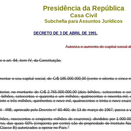
Presidência da República
Casa Civil
Subchefia para Assuntos Jurídicos
DECRETO DE 3 DE ABRIL DE 1991.
Autoriza o aumento de capital social d
 o art. 84, item IV, da Constituição,
umentar o seu capital social, de Cr$ 185.000.000,00 (cento e oitenta e cinco 
nterior, no montante de Cr$ 2.765.000.000,00 (dois bilhões, setecentos e se
bilhões, setecentos e quarenta e um milhões, quatrocentos e noventa mil, q
inte e três milhões, quinhentos e nove mil, quatrocentos e trinta e nove cruze
asil - IRB, aprovado pelo Decreto n° 60.460, de 13 de março de 1967, passa a 
hões, novecentos e cinqüenta milhões de cruzeiros), divididos por 1.000.0
uma, das quais 50% (cinqüenta por cento) são de propriedade do Instituto Na
Classe B) autorizados a operar no País."