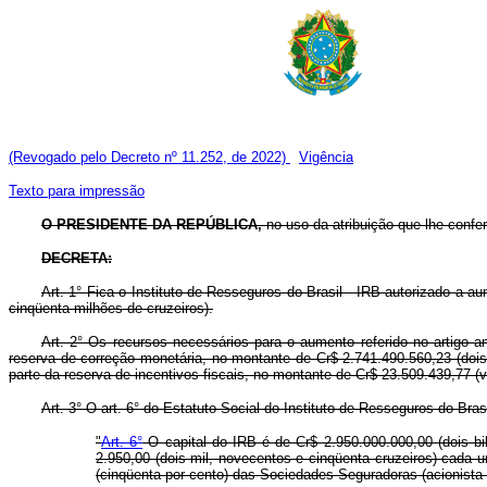
(Revogado pelo Decreto nº 11.252, de 2022)
Vigência
Texto para impressão
O PRESIDENTE DA REPÚBLICA,
no uso da atribuição que lhe confere
DECRETA:
Art. 1° Fica o Instituto de Resseguros do Brasil - IRB autorizado a a
cinqüenta milhões de cruzeiros).
Art. 2° Os recursos necessários para o aumento referido no artigo a
reserva de correção monetária, no montante de Cr$ 2.741.490.560,23 (dois 
parte da reserva de incentivos fiscais, no montante de Cr$ 23.509.439,77 (v
Art. 3° O art. 6° do Estatuto Social do Instituto de Resseguros do Br
"
Art. 6°
O capital do IRB é de Cr$ 2.950.000.000,00 (dois bil
2.950,00 (dois mil, novecentos e cinqüenta cruzeiros) cada 
(cinqüenta por cento) das Sociedades Seguradoras (acionista 