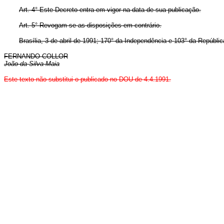
Art. 4° Este Decreto entra em vigor na data de sua publicação.
Art. 5° Revogam-se as disposições em contrário.
Brasília, 3 de abril de 1991; 170° da Independência e 103° da Repúblic
FERNANDO COLLOR
João da Silva Maia
Este texto não substitui o publicado no DOU de 4.4.1991.