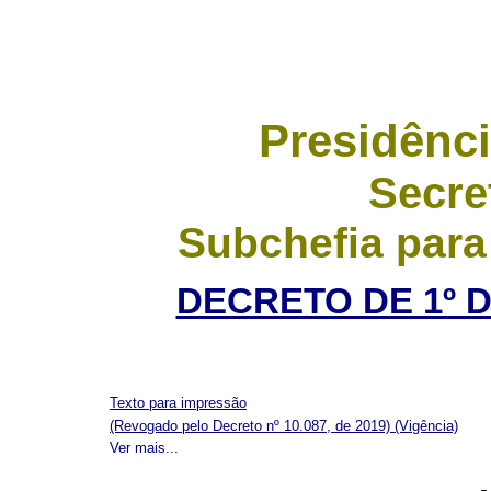
Presidênci
Secre
Subchefia para
DECRETO DE 1º 
Texto para impressão
(Revogado pelo Decreto nº 10.087, de 2019)
(Vigência)
Ver mais...