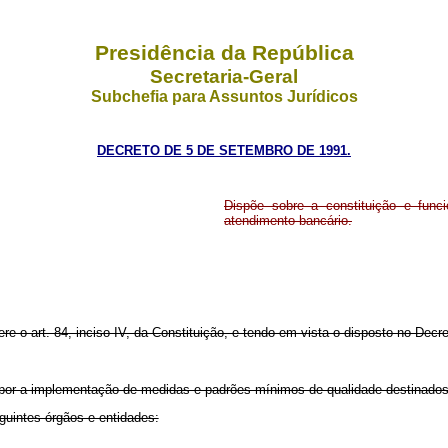
Presidência da República
Secretaria-Geral
Subchefia para Assuntos Jurídicos
DECRETO DE 5 DE SETEMBRO DE 1991.
Dispõe sobre a constituição e func
atendimento bancário.
ere o art. 84, inciso IV, da Constituição, e tendo em vista o disposto no Dec
propor a implementação de medidas e padrões mínimos de qualidade destinados
eguintes órgãos e entidades: