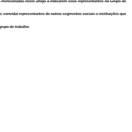
es mencionadas neste artigo a indicarem seus representantes no Grupo de
, convidar representantes de outros segmentos sociais e instituições que
grupo de trabalho.