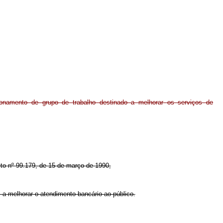
ionamento de grupo de trabalho destinado a melhorar os serviços de
reto nº 99.179, de 15 de março de 1990,
 a melhorar o atendimento bancário ao público.