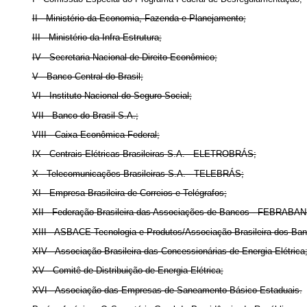
II - Ministério da Economia, Fazenda e Planejamento;
III - Ministério da Infra-Estrutura;
IV - Secretaria Nacional de Direito Econômico;
V - Banco Central do Brasil;
VI - Instituto Nacional do Seguro Social;
VII - Banco do Brasil S.A.;
VIII - Caixa Econômica Federal;
IX - Centrais Elétricas Brasileiras S.A. - ELETROBRÁS;
X - Telecomunicações Brasileiras S.A. - TELEBRÁS;
XI - Empresa Brasileira de Correios e Telégrafos;
XII - Federação Brasileira das Associações de Bancos - FEBRABAN
XIII - ASBACE Tecnologia e Produtos/Associação Brasileira dos Ba
XIV - Associação Brasileira das Concessionárias de Energia Elétrica
XV - Comitê de Distribuição de Energia Elétrica;
XVI - Associação das Empresas de Saneamento Básico Estaduais.