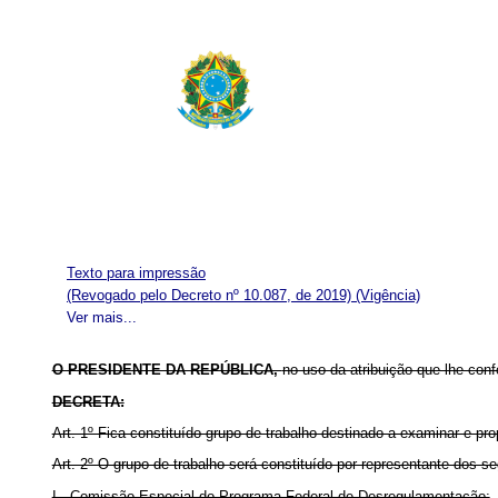
Texto para impressão
(Revogado pelo Decreto nº 10.087, de 2019)
(Vigência)
Ver mais...
O PRESIDENTE DA REPÚBLICA,
no uso da atribuição que lhe conf
DECRETA:
Art. 1º Fica constituído grupo de trabalho destinado a examinar e 
Art. 2º O grupo de trabalho será constituído por representante dos s
I - Comissão Especial do Programa Federal de Desregulamentação;