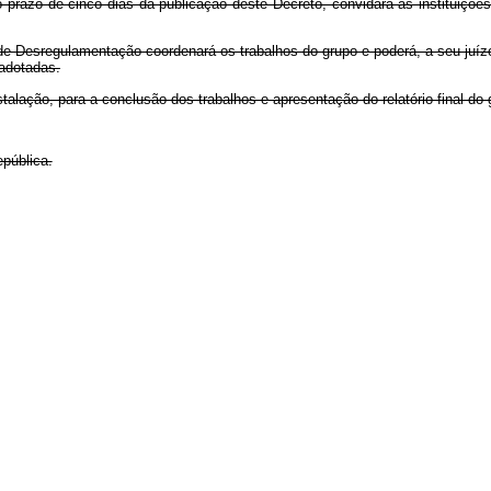
o prazo de cinco dias da publicação deste Decreto, convidará as instituiçõ
e Desregulamentação coordenará os trabalhos do grupo e poderá, a seu juízo
adotadas.
talação, para a conclusão dos trabalhos e apresentação do relatório final do 
pública.