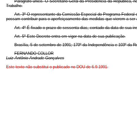
Parágrafo único. O Secretário-Geral da Presidência da República, n
Trabalho.
Art. 3º O representante da Comissão Especial do Programa Federal d
possam contribuir para o aperfeiçoamento das medidas que vierem a ser 
Art. 4º É fixado o prazo de sessenta dias, contado da data de sua ins
Art. 5º Este Decreto entra em vigor na data de sua publicação.
Brasília, 5 de setembro de 1991; 170º da Independência e 103º da Re
FERNANDO COLLOR
Luiz Antônio Andrade Gonçalves
Este texto não substitui o publicado no DOU de 6.9.1991.