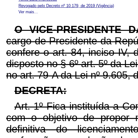
Revogado pelo Decreto nº 10.179, de 2019
(Vigência)
Ver mais...
O VICE-PRESIDENTE 
cargo de Presidente da Repúb
confere o art. 84, inciso IV,
disposto no § 6º art. 5º da Le
no art. 79-A da Lei nº 9.605, 
DECRETA:
Art. 1º Fica instituída a Co
com o objetivo de propor 
definitiva do licenciamen