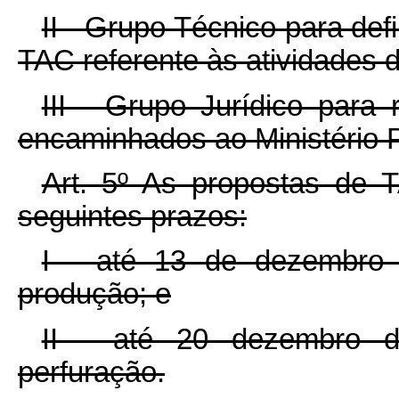
II - Grupo Técnico para def
TAC referente às atividades 
III - Grupo Jurídico para
encaminhados ao Ministério P
Art. 5º As propostas de 
seguintes prazos:
I - até 13 de dezembro
produção; e
II - até 20 dezembro d
perfuração.