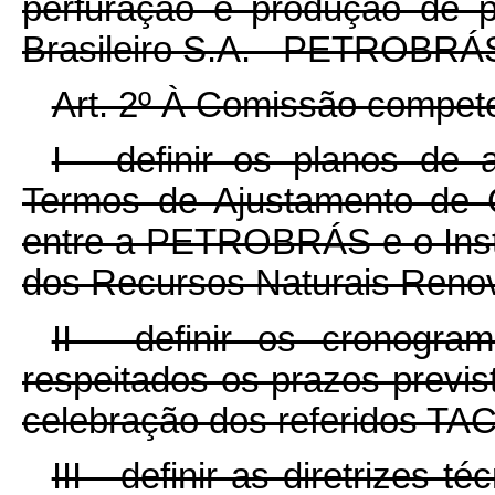
perfuração e produção de p
Brasileiro S.A. - PETROBRÁ
Art. 2º À Comissão compet
I - definir os planos de
Termos de Ajustamento de 
entre a PETROBRÁS e o Insti
dos Recursos Naturais Reno
II - definir os cronogra
respeitados os prazos previst
celebração dos referidos TAC
III - definir as diretrizes t