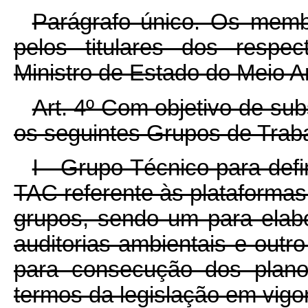
Parágrafo único. Os memb
pelos titulares dos respe
Ministro de Estado do Meio A
Art. 4º Com objetivo de sub
os seguintes Grupos de Trab
I - Grupo Técnico para def
TAC referente às plataformas
grupos, sendo um para elab
auditorias ambientais e outr
para consecução dos plano
termos da legislação em vigor