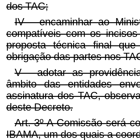
dos TAC;
IV - encaminhar ao Minist
compatíveis com os incisos 
proposta técnica final que
obrigação das partes nos TA
V - adotar as providência
âmbito das entidades envo
assinatura dos TAC, observa
deste Decreto.
Art. 3º A Comissão será c
IBAMA, um dos quais a coor