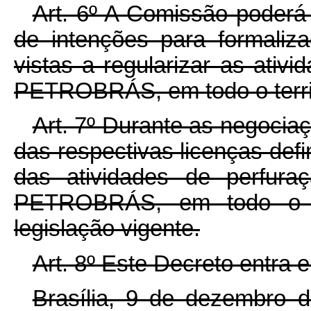
Art. 6º A Comissão poderá
de intenções para formaliz
vistas a regularizar as ativ
PETROBRÁS, em todo o territ
Art. 7º Durante as negocia
das respectivas licenças defin
das atividades de perfur
PETROBRÁS, em todo o ter
legislação vigente.
Art. 8º Este Decreto entra 
Brasília, 9 de dezembro 