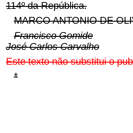
114º da República.
MARCO ANTONIO DE OLI
Francisco Gomide
José Carlos Carvalho
Este texto não substitui o pu
*