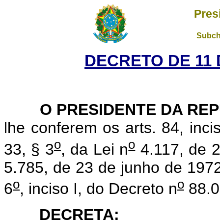
Pres
Subch
DECRETO DE 11 
O PRESIDENTE DA REP
lhe conferem os arts. 84, inci
o
o
33, § 3
, da Lei n
4.117, de 2
5.785, de 23 de junho de 1972,
o
o
6
, inciso I, do Decreto n
88.0
DECRETA: