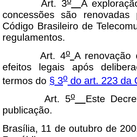
o
Art. 3
A exploraçã
concessões são renovadas p
Código Brasileiro de Telecom
regulamentos.
o
Art. 4
A renovação 
efeitos legais após delibe
o
termos do
§ 3
do art. 223 da 
o
Art. 5
Este Decre
publicação.
Brasília, 11 de outubro de 20