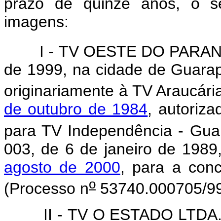
prazo de quinze anos, o se
imagens:
I - TV OESTE DO PARANÁ LT
de 1999, na cidade de Guara
originariamente à TV Araucári
de outubro de 1984
, autoriz
para TV Independência - Guar
003, de 6 de janeiro de 1989,
agosto de 2000
, para a conc
o
(Processo n
53740.000705/99
II - TV O ESTADO LTDA., a 