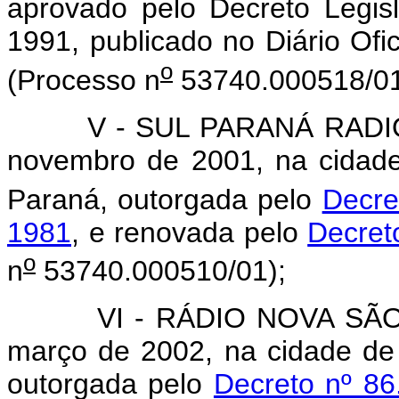
aprovado pelo Decreto Legisl
1991, publicado no Diário Ofi
o
(Processo n
53740.000518/01
V - SUL PARANÁ RADIODIF
novembro de 2001, na cidad
Paraná, outorgada pelo
Decre
1981
, e renovada pelo
Decret
o
n
53740.000510/01);
VI - RÁDIO NOVA SÃO MAN
março de 2002, na cidade de
outorgada pelo
Decreto nº 86