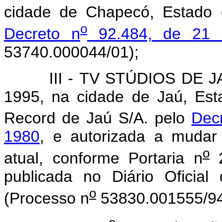
cidade de Chapecó, Estado 
o
Decreto n
92.484, de 21 
53740.000044/01);
III - TV STÚDIOS DE JAÚ S/
1995, na cidade de Jaú, Es
Record de Jaú S/A. pelo
Dec
1980
, e autorizada a mudar
o
atual, conforme Portaria n
2
publicada no Diário Oficia
o
(Processo n
53830.001555/94