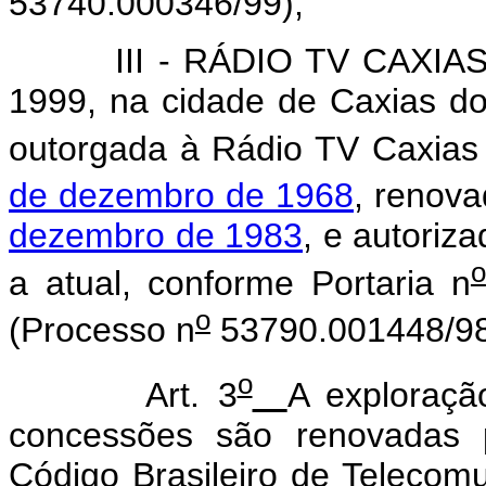
53740.000346/99);
III - RÁDIO TV CAXIAS S. A
1999, na cidade de Caxias do
outorgada à Rádio TV Caxias 
de dezembro de 1968
, renov
dezembro de 1983
, e autori
o
a atual, conforme Portaria n
o
(Processo n
53790.001448/98
o
Art. 3
A exploraçã
concessões são renovadas p
Código Brasileiro de Telecom