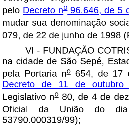
o
pelo
Decreto n
96.646, de 5 
mudar sua denominação social
079, de 22 de junho de 1998 
VI - FUNDAÇÃO COTRISEL, a
na cidade de São Sepé, Esta
o
pela Portaria n
654, de 17 d
Decreto de 11 de outubro
o
Legislativo n
80, de 4 de dez
Oficial da União do di
53790.000319/99);