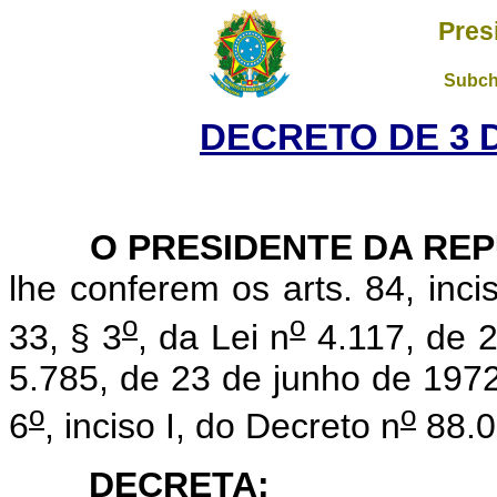
Pres
Subch
DECRETO DE 3 
O PRESIDENTE DA REP
lhe conferem os arts. 84, inci
o
o
33, § 3
, da Lei n
4.117, de 2
5.785, de 23 de junho de 1972,
o
o
6
, inciso I, do Decreto n
88.0
DECRETA: