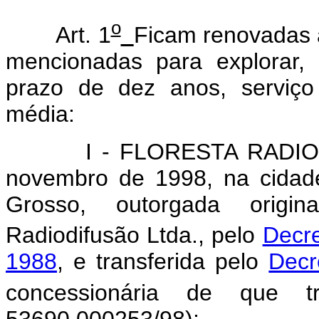
o
Art. 1
Ficam renovadas 
mencionadas para explorar, 
prazo de dez anos, serviço
média:
I - FLORESTA RADIODIFU
novembro de 1998, na cidade
Grosso, outorgada origi
Radiodifusão Ltda., pelo
Decre
1988
, e transferida pelo
Decr
concessionária de que t
53690.000253/98);