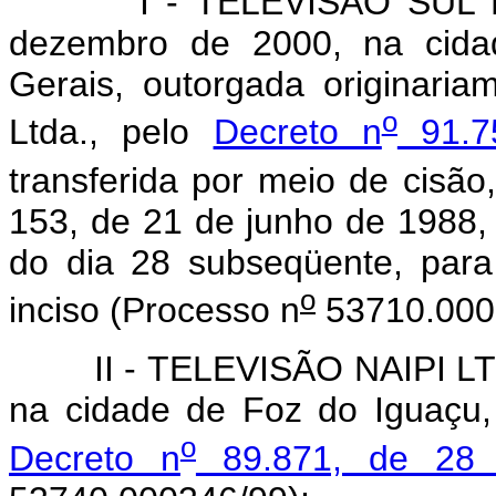
I - TELEVISÃO SUL DE M
dezembro de 2000, na cida
Gerais, outorgada originari
o
Ltda., pelo
Decreto n
91.7
transferida por meio de cisã
153, de 21 de junho de 1988, 
do dia 28 subseqüente, para
o
inciso (Processo n
53710.000
II - TELEVISÃO NAIPI LTDA.,
na cidade de Foz do Iguaçu,
o
Decreto n
89.871, de 28 