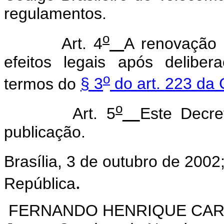
regulamentos.
o
Art. 4
A renovação 
efeitos legais após delibe
o
termos do
§ 3
do art. 223 da 
o
Art. 5
Este Decre
publicação.
Brasília, 3 de outubro de 2002
.
República
FERNANDO HENRIQUE CA