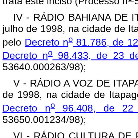
trata este inciso (Processo n
IV - RÁDIO BAHIANA DE IT
julho de 1998, na cidade de I
o
pelo
Decreto n
81.786, de 12
o
Decreto n
98.433, de 23 d
53640.000263/98);
V - RÁDIO A VOZ DE ITAPAG
de 1998, na cidade de Itapag
o
Decreto n
96.408, de 22 
53650.001234/98);
VI - RÁDIO CULTURA DE P