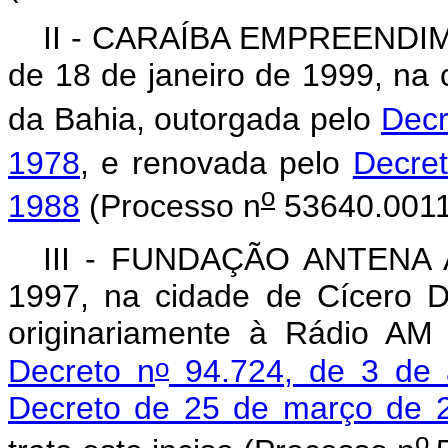
II - CARAÍBA EMPREENDIM
de 18 de janeiro de 1999, na
da Bahia, outorgada pelo
Decr
1978
, e renovada pelo
Decre
o
1988
(Processo n
53640.0011
III - FUNDAÇÃO ANTENA A
1997, na cidade de Cícero D
originariamente à Rádio AM
o
Decreto n
94.724, de 3 de 
Decreto de 25 de março de 
o