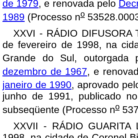
de 1979
, e renovada pelo
Decr
o
1989
(Processo n
53528.0003
XXVI - RÁDIO DIFUSORA T
de fevereiro de 1998, na ci
Grande do Sul, outorgada
dezembro de 1967
, e renova
janeiro de 1990
, aprovado pel
junho de 1991, publicado no
o
subseqüente (Processo n
537
XXVII - RÁDIO GUARITA L
1998, na cidade de Coronel B