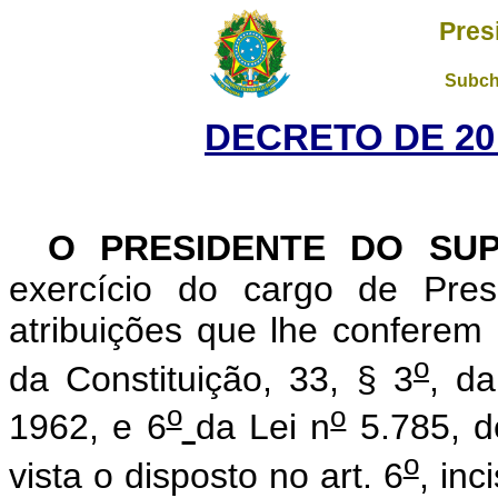
Pres
Subch
DECRETO DE 20
O PRESIDENTE DO SU
exercício do cargo de Pres
atribuições que lhe conferem 
o
da Constituição, 33, § 3
, da
o
o
1962, e 6
da Lei n
5.785, d
o
vista o disposto no art. 6
, inc