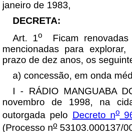
janeiro de 1983,
DECRETA:
o
Art. 1
Ficam renovadas a
mencionadas para explorar, 
prazo de dez anos, os seguint
a) concessão, em onda méd
I - RÁDIO MANGUABA DO 
novembro de 1998, na cida
o
outorgada pelo
Decreto n
96
o
(Processo n
53103.000137/00