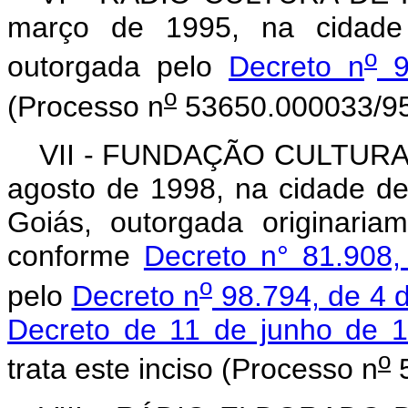
março de 1995, na cidade
o
outorgada pelo
Decreto n
90
o
(Processo n
53650.000033/95
VII - FUNDAÇÃO CULTURAL
agosto de 1998, na cidade d
Goiás, outorgada originaria
conforme
Decreto n° 81.908,
o
pelo
Decreto n
98.794, de 4 d
Decreto de 11 de junho de 
o
trata este inciso (Processo n
5