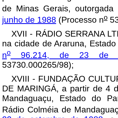
de Minas Gerais, outorgada
o
junho de 1988
(Processo n
53
XVII - RÁDIO SERRANA LTDA.
na cidade de Araruna, Estado
o
n
96.214, de 23 de j
53730.000265/98);
XVIII - FUNDAÇÃO CULT
DE MARINGÁ, a partir de 4 
Mandaguaçu, Estado do Para
Rádio Colméia de Mandaguaç