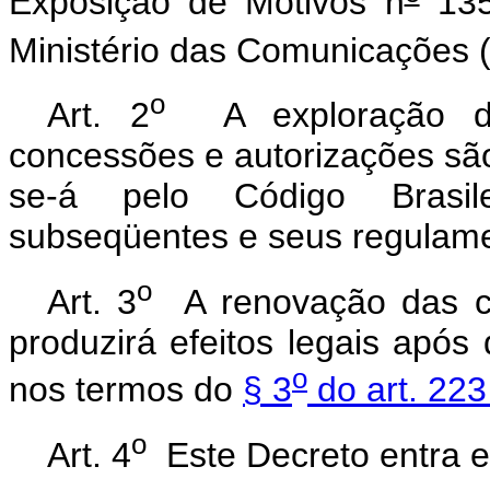
Exposição de Motivos n
135
Ministério das Comunicações 
o
Art. 2
A exploração do 
concessões e autorizações são
se-á pelo Código Brasile
subseqüentes e seus regulam
o
Art. 3
A renovação das co
produzirá efeitos legais após
o
nos termos do
§ 3
do art. 223
o
Art. 4
Este Decreto entra e