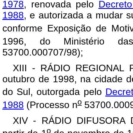
1978
, renovada pelo
Decreto
1988
, e autorizada a mudar s
conforme Exposição de Moti
1996, do Ministério da
53700.000707/98);
XIII - RÁDIO REGIONAL P
outubro de 1998, na cidade 
do Sul, outorgada pelo
Decre
o
1988
(Processo n
53700.0009
XIV - RÁDIO DIFUSORA
o