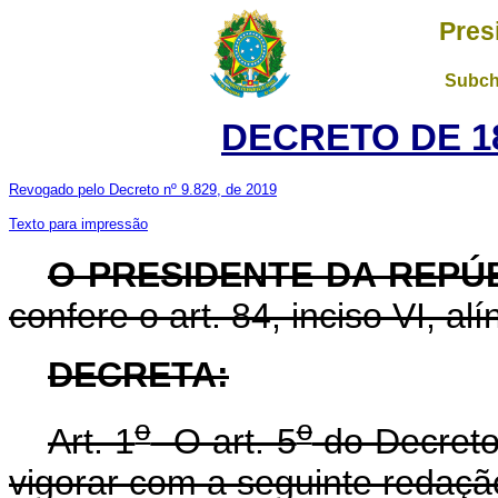
Pres
Subch
DECRETO DE 18
Revogado pelo Decreto nº 9.829, de 2019
Texto para impressão
O PRESIDENTE DA REPÚ
confere o art. 84, inciso VI, al
DECRETA:
o
o
Art. 1
O art. 5
do Decreto
vigorar com a seguinte redaçã