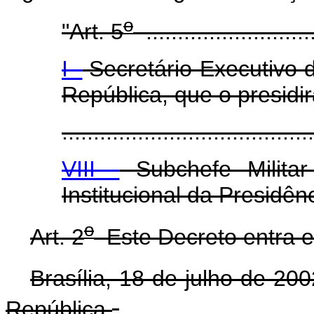
o
"Art. 5
...........................
I -
Secretário-Executivo d
República, que o presidir
........................................
VIII -
Subchefe Milita
Institucional da Presidên
o
Art. 2
Este Decreto entra e
Brasília, 18 de julho de 20
República.