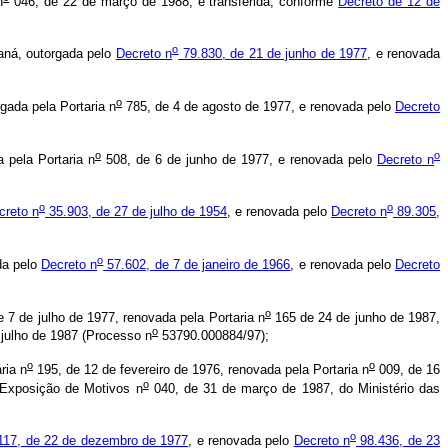
n
046, de 22 de março de 1988, e transferida, conforme
Decreto de 12 de
o
ná, outorgada pelo
Decreto n
79.830, de 21 de junho de 1977
, e renovada
o
ada pela Portaria n
785, de 4 de agosto de 1977, e renovada pelo
Decreto
o
o
pela Portaria n
508, de 6 de junho de 1977, e renovada pelo
Decreto n
o
o
creto n
35.903, de 27 de julho de 1954
, e renovada pelo
Decreto n
89.305,
o
da pelo
Decreto n
57.602, de 7 de janeiro de 1966
, e renovada pelo
Decreto
o
 7 de julho de 1977, renovada pela Portaria n
165 de 24 de junho de 1987,
o
 julho de 1987 (Processo n
53790.000884/97);
o
o
ria n
195, de 12 de fevereiro de 1976, renovada pela Portaria n
009, de 16
o
 Exposição de Motivos n
040, de 31 de março de 1987, do Ministério das
o
117, de 22 de dezembro de 1977
, e renovada pelo
Decreto n
98.436, de 23