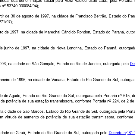
 mudar sua denominação social para RDM Radiodifusão Ltda., pela Portaria 
o
o n
53740.000084/94);
 30 de agosto de 1997, na cidade de Francisco Beltrão, Estado do Para
71/97);
e 1997, na cidade de Marechal Cândido Rondon, Estado do Paraná, outorg
unho de 1997, na cidade de Nova Londrina, Estado do Paraná, outorgada 
93, na cidade de São Gonçalo, Estado do Rio de Janeiro, outorgada pelo
De
ro de 1996, na cidade de Vacaria, Estado do Rio Grande do Sul, outorga
o
e de Agudo, Estado do Rio Grande do Sul, outorgada pela Portaria n
615, de
o
 de potência de sua estação transmissora, conforme Portaria n
224, de 2 de
a cidade de São Marcos, Estado do Rio Grande do Sul, outorgada pela Porta
 em virtude de aumento de potência de sua estação transmissora, conforme
o
idade de Giruá, Estado do Rio Grande do Sul, outorgada pelo
Decreto n
81.