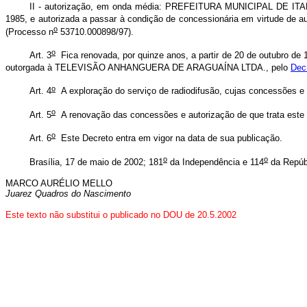
II - autorização, em onda média: PREFEITURA MUNICIPAL DE ITAPECIR
1985, e autorizada a passar à condição de concessionária em virtude de 
o
(Processo n
53710.000898/97).
o
Art. 3
Fica renovada, por quinze anos, a partir de 20 de outubro de 
outorgada à TELEVISÃO ANHANGUERA DE ARAGUAÍNA LTDA., pelo
Dec
o
Art. 4
A exploração do serviço de radiodifusão, cujas concessões e 
o
Art. 5
A renovação das concessões e autorização de que trata este 
o
Art. 6
Este Decreto entra em vigor na data de sua publicação.
o
o
Brasília, 17 de maio de 2002; 181
da Independência e 114
da Repúb
MARCO AURÉLIO MELLO
Juarez Quadros do Nascimento
Este texto não substitui o publicado no DOU de 20.5.2002