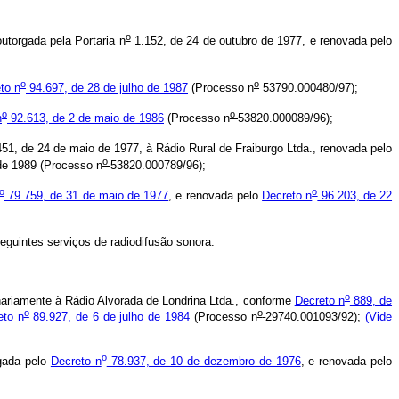
o
torgada pela Portaria n
1.152, de 24 de outubro de 1977, e renovada pelo
o
o
to n
94.697, de 28 de julho de 1987
(Processo n
53790.000480/97);
o
o
n
92.613, de 2 de maio de 1986
(Processo n
53820.000089/96);
51, de 24 de maio de 1977, à Rádio Rural de Fraiburgo Ltda., renovada pelo
o
de 1989 (Processo n
53820.000789/96);
o
o
79.759, de 31 de maio de 1977
, e renovada pelo
Decreto n
96.203, de 22
guintes serviços de radiodifusão sonora:
o
nariamente à Rádio Alvorada de Londrina Ltda., conforme
Decreto n
889, de
o
o
eto n
89.927, de 6 de julho de 1984
(Processo n
29740.001093/92);
(Vide
o
rgada pelo
Decreto n
78.937, de 10 de dezembro de 1976
, e renovada pelo