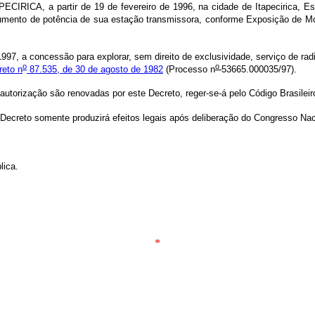
ICA, a partir de 19 de fevereiro de 1996, na cidade de Itapecirica, Est
aumento de potência de sua estação transmissora, conforme Exposição de Mo
1997, a concessão para explorar, sem direito de exclusividade, serviço de ra
o
o
reto n
87.535, de 30 de agosto de 1982
(Processo n
53665.000035/97).
autorização são renovadas por este Decreto, reger-se-á pelo Código Brasile
Decreto somente produzirá efeitos legais após deliberação do Congresso Na
lica.
*