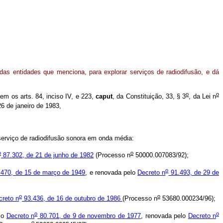
as entidades que menciona, para explorar serviços de radiodifusão, e dá
o
o
em os arts. 84, inciso IV, e 223,
caput
, da Constituição, 33, § 3
, da Lei n
6 de janeiro de 1983,
erviço de radiodifusão sonora em onda média:
o
o
87.302, de 21 de junho de 1982
(Processo n
50000.007083/92);
o
470, de 15 de março de 1949
, e renovada pelo
Decreto n
91.493, de 29 de
o
o
creto n
93.436, de 16 de outubro de 1986
(Processo n
53680.000234/96);
o
o
lo
Decreto n
80.701, de 9 de novembro de 1977
, renovada pelo
Decreto n
o