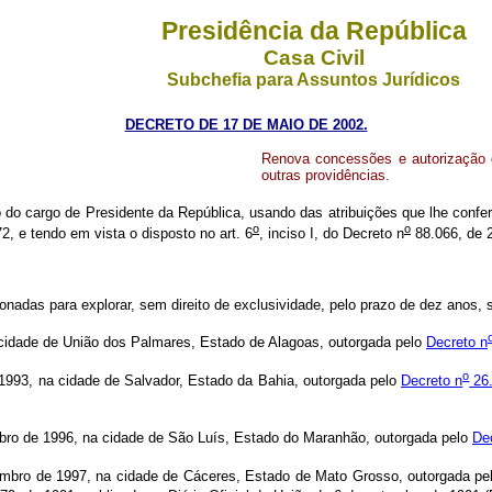
Presidência da República
Casa Civil
Subchefia para Assuntos Jurídicos
DECRETO DE 17 DE MAIO DE 2002.
Renova concessões e autorização d
outras providências.
o do cargo de Presidente da República, usando das atribuições que lhe confer
o
o
2, e tendo em vista o disposto no art. 6
, inciso I, do Decreto n
88.066, de 2
das para explorar, sem direito de exclusividade, pelo prazo de dez anos, s
cidade de União dos Palmares, Estado de Alagoas, outorgada pelo
Decreto n
o
993, na cidade de Salvador, Estado da Bahia, outorgada pelo
Decreto n
26.
o de 1996, na cidade de São Luís, Estado do Maranhão, outorgada pelo
De
ro de 1997, na cidade de Cáceres, Estado de Mato Grosso, outorgada pe