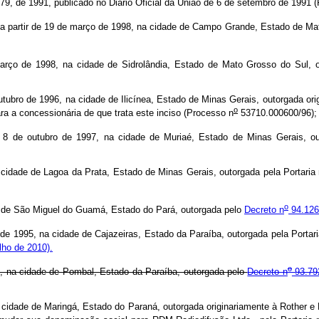
79, de 1991, publicado no Diário Oficial da União de 6 de setembro de 1991 
 de 19 de março de 1998, na cidade de Campo Grande, Estado de Mato 
rço de 1998, na cidade de Sidrolândia, Estado de Mato Grosso do Sul, 
de 1996, na cidade de Ilicínea, Estado de Minas Gerais, outorgada origin
o
ara a concessionária de que trata este inciso (Processo n
53710.000600/96);
de outubro de 1997, na cidade de Muriaé, Estado de Minas Gerais, o
cidade de Lagoa da Prata, Estado de Minas Gerais, outorgada pela Portaria
o
 de São Miguel do Guamá, Estado do Pará, outorgada pelo
Decreto n
94.126
1995, na cidade de Cajazeiras, Estado da Paraíba, outorgada pela Portari
lho de 2010).
o
 na cidade de Pombal, Estado da Paraíba, outorgada pelo
Decreto n
93.79
cidade de Maringá, Estado do Paraná, outorgada originariamente à Rother e