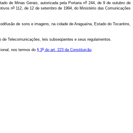
o
ado de Minas Gerais, autorizada pela Portaria n
244, de 9 de outubro de
o
tivos n
112, de 12 de setembro de 1994, do Ministério das Comunicações
diodifusão de sons e imagens, na cidade de Araguaína, Estado do Tocantins,
iro de Telecomunicações, leis subseqüentes e seus regulamentos.
o
cional, nos termos do
§ 3
do art. 223 da Constituição
.