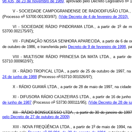
98.435, de 23 de novembro de 1989,
aprovado pelo Decreto Legislativo n
1
V - SOCIEDADE CAMPOGRANDENSE DE RADIODIFUSÃO LTDA., a partir
o
(Processo n
53700.001303/97);
(Vide Decreto de 4 de fevereiro de 2010).
o
VI - SOCIEDADE RÁDIO PINDORAMA LTDA., a partir de 1
de ma
53700.002175/97);
VII - FUNDAÇÃO NOSSA SENHORA APARECIDA, a partir de 6 de outubro 
de outubro de 1986, e transferida pelo
Decreto de 9 de fevereiro de 1998
, p
VIII - MULTISOM RÁDIO PRINCESA DA MATA LTDA., a partir de 8 
53710.000902/97);
IX - RÁDIO TROPICAL LTDA., a partir de 25 de outubro de 1997, na 
o
24 de junho de 1988
(Processo n
53710.001026/97);
X - RÁDIO GUAMÁ LTDA., a partir de 28 de maio de 1997, na cidade
XI - DIFUSORA RÁDIO CAJAZEIRAS LTDA., a partir de 16 de junho de 
o
de junho de 1987
(Processo n
53730.000111/95);
(Vide Decreto de 28 de ju
XII - RÁDIO BONSUCESSO LTDA., a partir de 30 de janeiro de 1997,
pelo Decreto de 27 de outubro de 2009)
o
XIII - NOVA FREQÜÊNCIA LTDA., a partir de 1
de maio de 1994, na 
o