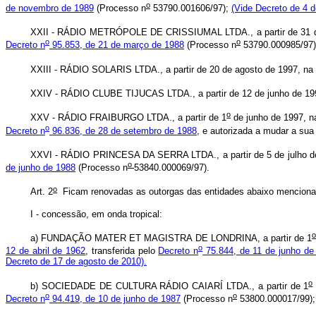
o
de novembro de 1989
(Processo n
53790.001606/97);
(Vide Decreto de 4 
XXII - RÁDIO METRÓPOLE DE CRISSIUMAL LTDA., a partir de 31 de ou
o
o
Decreto n
95.853, de 21 de março de 1988
(Processo n
53790.000985/97
XXIII - RÁDIO SOLARIS LTDA., a partir de 20 de agosto de 1997, na 
XXIV - RÁDIO CLUBE TIJUCAS LTDA., a partir de 12 de junho de 1996
o
XXV - RÁDIO FRAIBURGO LTDA., a partir de 1
de junho de 1997, na
o
Decreto n
96.836, de 28 de setembro de 1988
, e autorizada a mudar a sua
XXVI - RÁDIO PRINCESA DA SERRA LTDA., a partir de 5 de julho de 
o
de junho de 1988
(Processo n
53840.000069/97).
o
Art. 2
Ficam renovadas as outorgas das entidades abaixo mencionadas
I - concessão, em onda tropical:
a) FUNDAÇÃO MATER ET MAGISTRA DE LONDRINA, a partir de 1
o
12 de abril de 1962
, transferida pelo
Decreto n
75.844, de 11 de junho de
Decreto de 17 de agosto de 2010).
o
b) SOCIEDADE DE CULTURA RÁDIO CAIARÍ LTDA., a partir de 1
o
o
Decreto n
94.419, de 10 de junho de 1987
(Processo n
53800.000017/99);