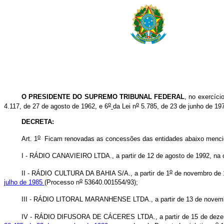
O PRESIDENTE DO SUPREMO TRIBUNAL FEDERAL
, no exercíci
o
o
4.117, de 27 de agosto de 1962, e 6
da Lei n
5.785, de 23 de junho de 197
DECRETA:
o
Art. 1
Ficam renovadas as concessões das entidades abaixo menciona
I - RÁDIO CANAVIEIRO LTDA., a partir de 12 de agosto de 1992, na 
o
II - RÁDIO CULTURA DA BAHIA S/A., a partir de 1
de novembro de 1
o
julho de 1985
(Processo n
53640.001554/93);
III - RÁDIO LITORAL MARANHENSE LTDA., a partir de 13 de novembr
IV - RÁDIO DIFUSORA DE CÁCERES LTDA., a partir de 15 de dezemb
o