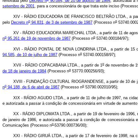
renovada pelo
Decreto n
90.084, de 20 de agosto de 1984
, autorizada a
setembro de 2001
, para a concessionária de que trata este inciso (Process
XIV - RÁDIO EDUCADORA DE FRANCISCO BELTRÃO LTDA., a partir de
o
o
pelo
Decreto n
94.831, de 3 de setembro de 1987
(Processo n
53740.0002
XV - RÁDIO EDUCADORA MARECHAL LTDA., a partir de 11 de agosto d
o
o
n
95.261 de 19 de novembro de 1987
(Processo n
53740.000184/97);
XVI - RÁDIO PONTAL DE NOVA LONDRINA LTDA., a partir de 15 de j
o
94.585, de 10 de julho de 1987
(Processo n
53740.000158/97);
o
XVII - RÁDIO COPACABANA LTDA., a partir de 1
de novembro de 19
o
de 18 de janeiro de 1984
(Processo n
53770.000256/93);
XVIII - FUNDAÇÃO CULTURAL RIOGRANDENSE, a partir de 10 de janei
o
o
n
94.188, de 6 de abril de 1987
(Processo n
53790.002010/95);
XIX - RÁDIO AGUDO LTDA., a partir de 11 de julho de 1997, na cidad
e autorizada a passar à condição de concessionária em virtude de aumento
XX - RÁDIO DIPLOMATA LTDA., a partir de 19 de fevereiro de 1996, n
de janeiro de 1986, e autorizada a passar à condição de concessionária
o
Comunicações (Processo n
53790.000736/00);
XXI - RÁDIO GIRUÁ LTDA., a partir de 17 de fevereiro de 1998, na c