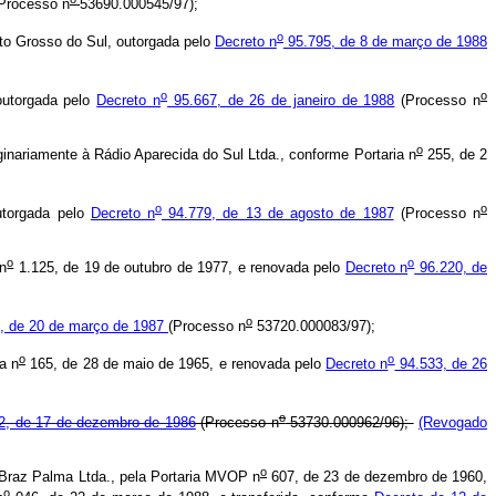
(Processo n
53690.000545/97);
o
Grosso do Sul, outorgada pelo
Decreto n
95.795, de 8 de março de 1988
o
o
outorgada pelo
Decreto n
95.667, de 26 de janeiro de 1988
(Processo n
o
ariamente à Rádio Aparecida do Sul Ltda., conforme Portaria n
255, de 2
o
o
utorgada pelo
Decreto n
94.779, de 13 de agosto de 1987
(Processo n
o
o
 n
1.125, de 19 de outubro de 1977, e renovada pelo
Decreto n
96.220, de
o
, de 20 de março de 1987
(Processo n
53720.000083/97);
o
o
a n
165, de 28 de maio de 1965, e renovada pelo
Decreto n
94.533, de 26
o
2, de 17 de dezembro de 1986
(Processo n
53730.000962/96);
(Revogado
o
 Braz Palma Ltda., pela Portaria MVOP n
607, de 23 de dezembro de 1960,
o