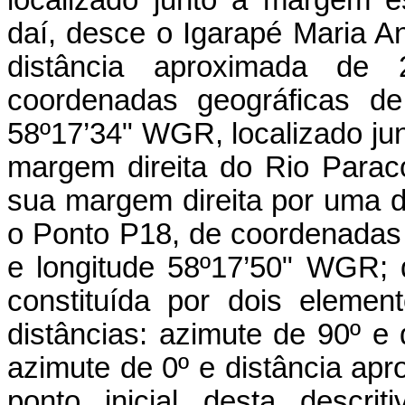
daí, desce o Igarapé Maria A
distância aproximada de
coordenadas geográficas de 
58º17’34" WGR, localizado jun
margem direita do Rio Paraco
sua margem direita por uma d
o Ponto P18, de coordenadas g
e longitude 58º17’50" WGR; 
constituída por dois eleme
distâncias: azimute de 90º e
azimute de 0º e distância ap
ponto inicial desta descri