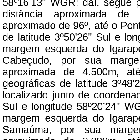
58º16’13" WGR; daí, segue p
distância aproximada de 
aproximado de 96º, até o Pon
de latitude 3º50'26" Sul e lo
margem esquerda do Igarapé
Cabeçudo, por sua marge
aproximada de 4.500m, at
geográficas de latitude 3º48
localizado junto de coordenad
Sul e longitude 58º20’24" W
margem esquerda do Igarap
Samaúma, por sua margem