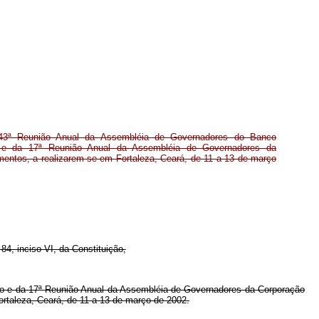
43ª Reunião Anual da Assembléia de Governadores do Banco
o e da 17ª Reunião Anual da Assembléia de Governadores da
mentos, a realizarem-se em Fortaleza, Ceará, de 11 a 13 de março
84, inciso VI, da Constituição,
o e da 17ª
Reunião Anual da Assembléia de Governadores da Corporação
ortaleza, Ceará, de 11 a 13 de março de 2002.