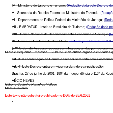
IV - Ministério do Esporte e Turismo;
(Redação dada pelo Decreto de
V - Secretaria da Receita Federal do Ministério da Fazenda;
(Redação
VI - Departamento de Polícia Federal do Ministério da Justiça;
(Reda
VII
-
EMBRATUR - Instituto Brasileiro de Turismo;
(Redação dada pel
VIII - Banco Nacional de Desenvolvimento Econômico e Social; e
(R
IX - Banco do Nordeste do Brasil S.A.
(Incluído pelo Decreto de 2.8.
§ 4º O Comitê Assessor poderá ser integrado, ainda, por representa
Micro e Pequenas Empresas - SEBRAE e de outros órgãos e entidades qu
Art. 3º
A coordenação do Comitê Assessor será feita pelo Coordenad
Art. 4º
Este Decreto entra em vigor na data de sua publicação.
Brasília, 27 de junho de 2001; 180º
da Independência e 113º da Repú
AÉCIO NEVES
Gilberto Coutinho Paranhos Velloso
Martus Tavares
Este texto não substitui o publicado no DOU de 28.6.2001
*