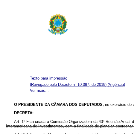
Texto para impressão
(Revogado pelo Decreto nº 10.087, de 2019)
(Vigência)
Ver mais...
O PRESIDENTE DA CÂMARA DOS DEPUTADOS,
no exercício do 
DECRETA:
Art. 1º
Fica criada a Comissão Organizadora da 43ª
Reunião Anual 
Interamericana de Investimentos, com a finalidade de planejar, coordena