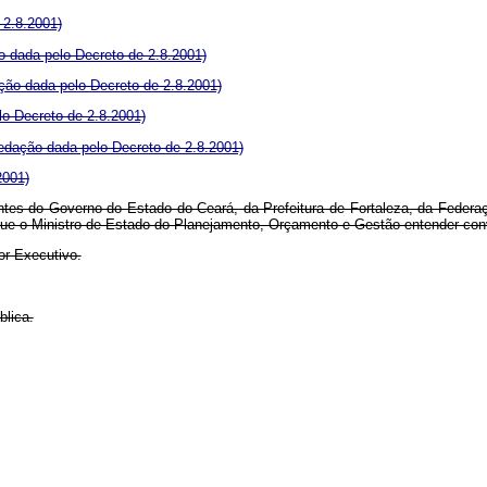
 2.8.2001)
 dada pelo Decreto de 2.8.2001)
ção dada pelo Decreto de 2.8.2001)
o Decreto de 2.8.2001)
edação dada pelo Decreto de 2.8.2001)
2001)
ntes do Governo do Estado do Ceará, da Prefeitura de Fortaleza, da Federaç
e o Ministro de Estado do Planejamento, Orçamento e Gestão entender con
or-Executivo.
blica.