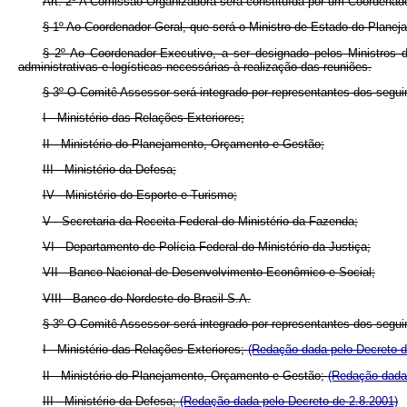
Art. 2º
A Comissão Organizadora será constituída por um Coordenad
§ 1º
Ao Coordenador-Geral, que será o Ministro de Estado do Planeja
§ 2º
Ao Coordenador-Executivo, a ser designado pelos Ministros 
administrativas e logísticas necessárias à realização das reuniões.
§ 3º O Comitê Assessor será integrado por representantes dos seguin
I - Ministério das Relações Exteriores;
II - Ministério do Planejamento, Orçamento e Gestão;
III - Ministério da Defesa;
IV - Ministério do Esporte e Turismo;
V - Secretaria da Receita Federal do Ministério da Fazenda;
VI - Departamento de Polícia Federal do Ministério da Justiça;
VII - Banco Nacional de Desenvolvimento Econômico e Social;
VIII - Banco do Nordeste do Brasil S.A.
§ 3º
O Comitê Assessor será integrado por representantes dos segui
I - Ministério das Relações Exteriores;
(Redação dada pelo Decreto d
II - Ministério do Planejamento, Orçamento e Gestão;
(Redação dada 
III - Ministério da Defesa;
(Redação dada pelo Decreto de 2.8.2001)