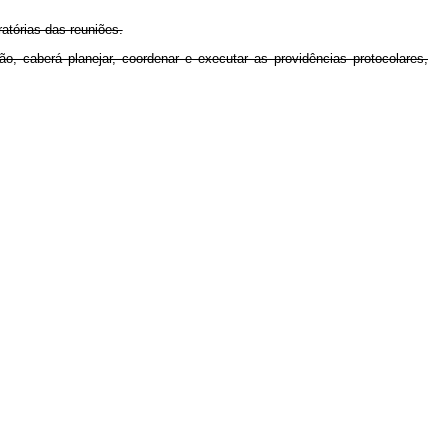
atórias das reuniões.
 caberá planejar, coordenar e executar as providências protocolares,