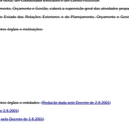
or-Geral, um Coordenador-Executivo e um Comitê Assessor.
mento, Orçamento e Gestão, caberá a supervisão geral das atividades prepar
de Estado das Relações Exteriores e do Planejamento, Orçamento e Gestão,
tes órgãos e instituições:
ntes órgãos e entidades:
(Redação dada pelo Decreto de 2.8.2001)
e 2.8.2001)
pelo Decreto de 2.8.2001)