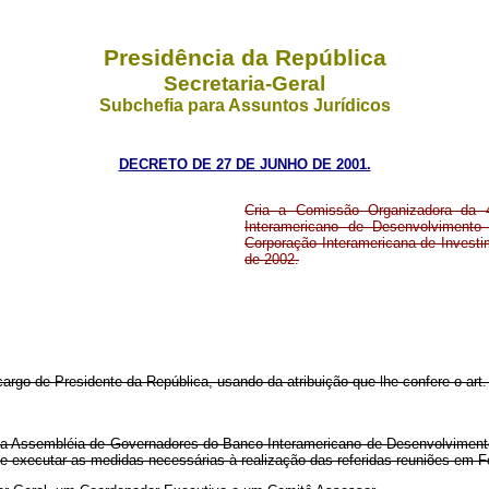
Presidência da República
Secretaria-Geral
Subchefia para Assuntos Jurídicos
DECRETO DE 27 DE JUNHO DE 2001.
Cria a Comissão Organizadora da 
Interamericano de Desenvolviment
Corporação Interamericana de Investi
de 2002.
cargo de Presidente da República, usando da atribuição que lhe confere o art. 
da Assembléia de Governadores do Banco Interamericano de Desenvolviment
r e executar as medidas necessárias à realização das referidas reuniões em F