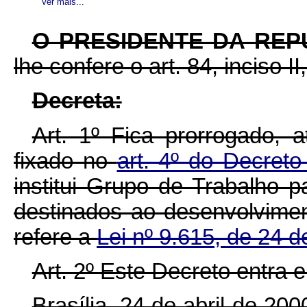
Ver mais...
O PRESIDENTE DA REP
lhe confere o art. 84, inciso I
Decreta:
Art. 1º Fica prorrogado, 
fixado no
art. 4º do Decre
institui Grupo de Trabalho 
destinados ao desenvolvimen
refere a
Lei nº 9.615, de 24 
Art. 2º Este Decreto entra 
Brasília, 24 de abril de 20