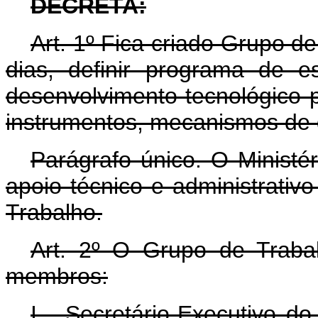
DECRETA:
Art. 1º Fica criado Grupo d
dias, definir programa de e
desenvolvimento tecnológico 
instrumentos, mecanismos de g
Parágrafo único. O Ministér
apoio técnico e administrati
Trabalho.
Art. 2º O Grupo de Trabal
membros:
I - Secretário-Executivo do