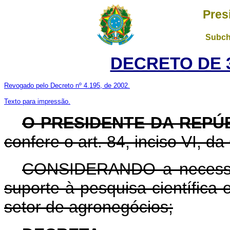
Pres
Subch
DECRETO DE 3
Revogado pelo Decreto nº 4.195, de 2002.
Texto para impressão.
O PRESIDENTE DA REPÚ
confere o art. 84, inciso VI, da
CONSIDERANDO a necessid
suporte à pesquisa científica
setor de agronegócios;