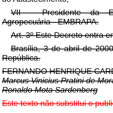
VII - Presidente da E
Agropecuária - EMBRAPA.
Art. 3º Este Decreto entra e
Brasília, 3 de abril de 20
República.
FERNANDO HENRIQUE CA
Marcus Vinicius Pratini de Mo
Ronaldo Mota Sardenberg
Este texto não substitui o pu