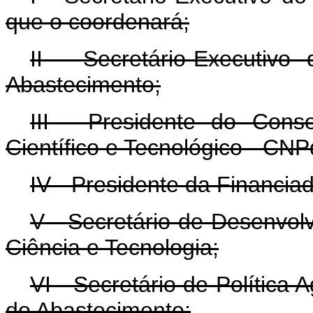
que o coordenará;
II - Secretário-Executivo
Abastecimento;
III - Presidente do Cons
Científico e Tecnológico - CNP
IV - Presidente da Financia
V - Secretário de Desenvolv
Ciência e Tecnologia;
VI - Secretário de Política A
do Abastecimento;