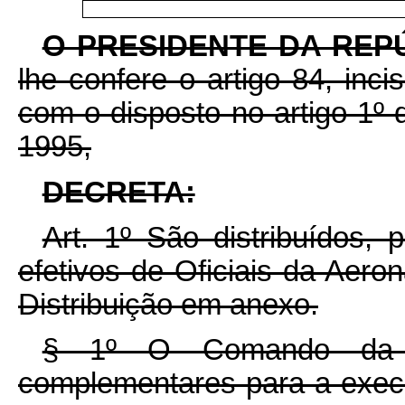
O PRESIDENTE DA REP
lhe confere o artigo 84, inci
com o disposto no artigo 1º 
1995,
DECRETA:
Art. 1º São distribuídos,
efetivos de Oficiais da Aero
Distribuição em anexo.
§ 1º O Comando da Ae
complementares para a execu