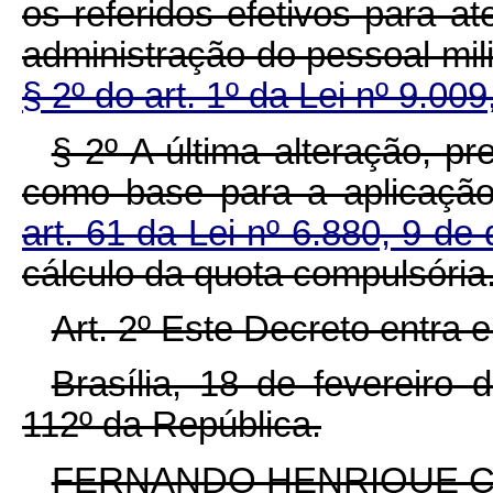
os referidos efetivos para a
administração do pessoal mili
§ 2º do art. 1º da Lei nº 9.0
§ 2º A última alteração, pre
como base para a aplicação
art. 61 da Lei nº 6.880, 9 
cálculo da quota compulsória
Art. 2º Este Decreto entra 
Brasília, 18 de fevereiro
112º da República.
FERNANDO HENRIQUE 