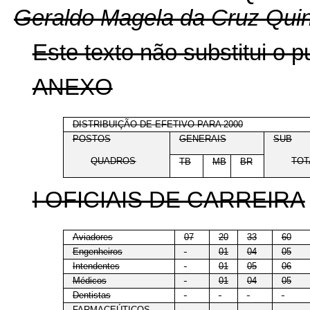
Geraldo Magela da Cruz Qui
Este texto não substitui o
ANEXO
DISTRIBUIÇÃO DE EFETIVO PARA 2000
POSTOS
GENERAIS
SUB
QUADROS
TOT
TB
MB
BR
I OFICIAIS DE CARREIRA
Aviadores
07
20
33
60
Engenheiros
-
01
04
05
Intendentes
-
01
05
06
Médicos
-
01
04
05
Dentistas
-
-
-
-
FARMACEÚTICOS
-
-
-
-