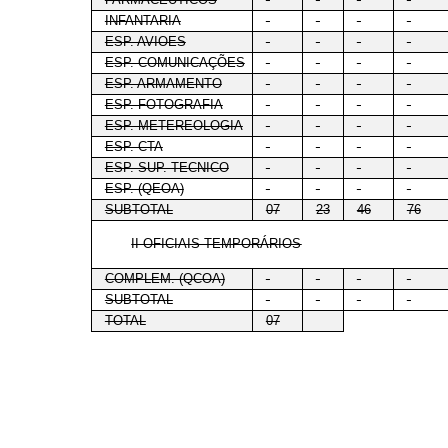
INFANTARIA
-
-
-
-
ESP. AVIOES
-
-
-
-
ESP. COMUNICAÇÕES
-
-
-
-
ESP. ARMAMENTO
-
-
-
-
ESP. FOTOGRAFIA
-
-
-
-
ESP. METEREOLOGIA
-
-
-
-
ESP. CTA
-
-
-
-
ESP. SUP. TECNICO
-
-
-
-
ESP. (QEOA)
-
-
-
-
SUBTOTAL
07
23
46
76
II OFICIAIS TEMPORÁRIOS
COMPLEM. (QCOA)
-
-
-
-
SUBTOTAL
-
-
-
-
TOTAL
07