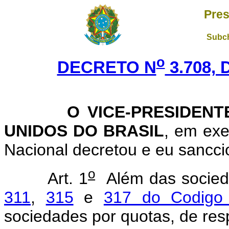
Pres
Subch
o
DECRETO N
3.708, 
O VICE-PRESIDEN
UNIDOS DO BRASIL
, em exe
Nacional decretou e eu sancci
o
Art. 1
Além das socied
311
,
315
e
317 do Codigo
sociedades por quotas, de resp