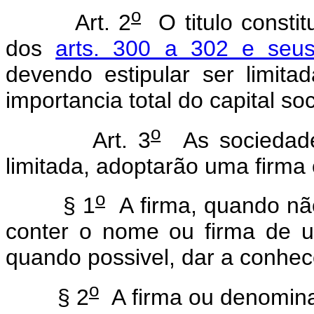
o
Art. 2
O titulo constit
dos
arts. 300 a 302 e seu
devendo estipular ser limita
importancia total do capital soc
o
Art. 3
As sociedades
limitada, adoptarão uma firma
o
§ 1
A firma, quando não
conter o nome ou firma de 
quando possivel, dar a conhec
o
§ 2
A firma ou denomina