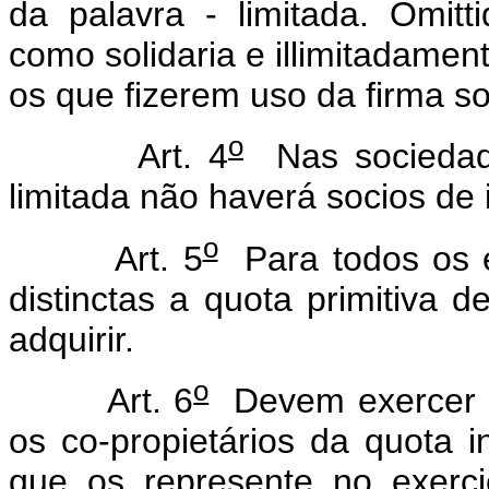
da palavra - limitada. Omitt
como solidaria e illimitadamen
os que fizerem uso da firma so
o
Art. 4
Nas sociedade
limitada não haverá socios de i
o
Art. 5
Para todos os e
distinctas a quota primitiva 
adquirir.
o
Art. 6
Devem exercer e
os co-propietários da quota i
que os represente no exercic