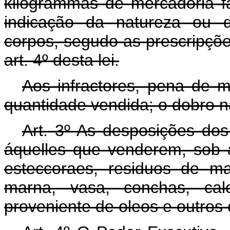
kilogrammas de mercadoria fa
indicação da natureza ou 
corpos, segudo as prescripçõ
art. 4º desta lei.
Aos infractores, pena de 
quantidade vendida; o dobro na
Art.
3º As desposições dos 
áquelles que venderem, sob 
esteccoraes, residuos de ma
marna, vasa, conchas, cal
proveniente de oleos e outros 