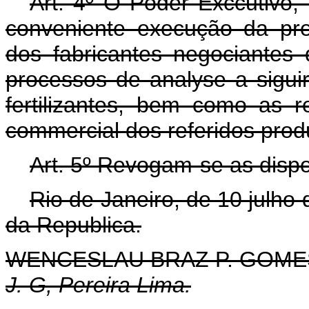
Art.
4º O Poder Exccutivo, 
conveniente execução da prese
dos fabricantes negociantes
processos de analyse a sigui
fertilizantes, bem como as r
commercial dos referidos prod
Art.
5º Revogam-se as dispo
Rio de Janeiro, de 10 julho
da Republica.
WENCESLAU BRAZ P. GOME
J. G, Pereira Lima.