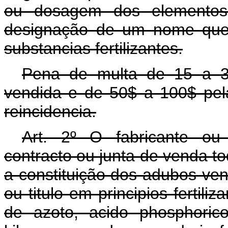
ou dosagem dos elementos 
designação de um nome que 
substancias fertilizantes.
Pena de multa de 15 a 3
vendida e de 50$ a 100$ pela
reincidencia.
Art.
2º O fabricante ou 
contracto ou junta de venda t
a constituição dos adubos ve
ou titulo em principios fertil
de azoto, acido phosphori