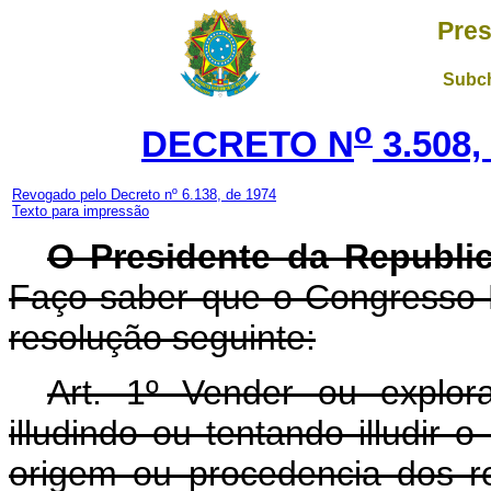
Pres
Subch
o
DECRETO N
3.508,
Revogado pelo Decreto nº 6.138, de 1974
Texto para impressão
O Presidente da Republi
Faço saber que o Congresso 
resolução seguinte:
Art.
1º Vender ou explora
illudindo ou tentando illudir 
origem ou procedencia dos r