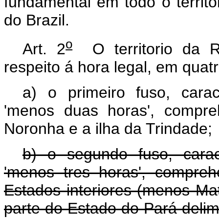
fundamental em todo o territ
do Brazil.
o
Art. 2
O territorio da Re
respeito á hora legal, em quatr
a) o primeiro fuso, cara
'menos duas horas', compre
Noronha e a ilha da Trindade;
b) o segundo fuso, cara
'menos tres horas', compreh
Estados interiores (menos M
parte do Estado do Pará delim