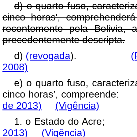
d) o quarto fuso, caracter
cinco horas', comprehenderá
recentemente pela Bolivia,
precedentemente descripta.
d)
(revogada
).
(
2008)
e) o quarto fuso, caracter
cinco horas’, compr
de 2013)
(Vigência)
1. o Estado do Ac
2013)
(Vigência)