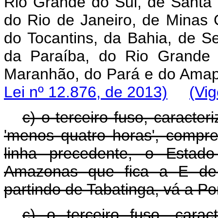
Rio Grande do Sul, de Santa 
do Rio de Janeiro, de Minas G
do Tocantins, da Bahia, de S
da Paraíba, do Rio Grande 
Maranhão, do Pará e
Lei nº 12.876, de 2013)
(Vig
c) o terceiro fuso, caract
'menos quatro horas', comp
linha precedente, o Estad
Amazonas que fica a E de 
partindo de Tabatinga, vá a Po
c) o terceiro fuso, cara