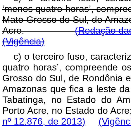
‘menos quatro horas’, compre
Mato Grosso do Sul, do Amaz
Acre.
(Redação dad
(Vigência)
c) o terceiro fuso, caracte
quatro horas’, compreende o
Grosso do Sul, de Rondônia e
Amazonas que fica a leste da 
Tabatinga, no Estado do Am
Porto Acre, no Estado
nº 12.876, de 2013)
(Vigênc