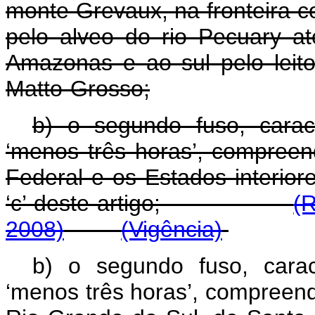
monte Grevaux, na fronteira 
pelo alveo do rio Pecuary at
Amazonas e ao sul pelo leit
Matto-Grosso;
b) o segundo fuso, cara
‘menos três horas’, compreende
Federal e os Estados interior
‘c’ deste artigo;
(
2008)
(Vigência)
b) o segundo fuso, cara
‘menos três horas’, compreend