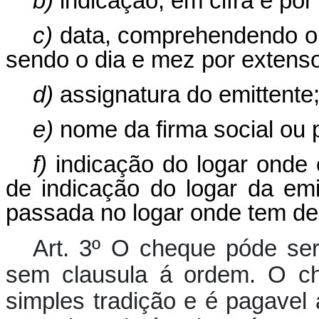
b)
indicação, em cifra e po
c)
data, comprehendendo o 
sendo o dia e mez por extenso
d)
assignatura do emittente
e)
nome da firma social ou
f)
indicação do logar onde 
de indicação do logar da em
passada no logar onde tem de
Art. 3º O cheque póde ser
sem clausula á ordem. O ch
simples tradição e é pagavel