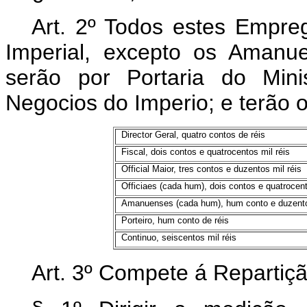
Art. 2º Todos estes Empr
Imperial, excepto os Amanue
serão por Portaria do Mini
Negocios do Imperio; e terão 
Director Geral, quatro contos de réis
Fiscal, dois contos e quatrocentos mil réis
Official Maior, tres contos e duzentos mil réis
Officiaes (cada hum), dois contos e quatrocent
Amanuenses (cada hum), hum conto e duzentos
Porteiro, hum conto de réis
Continuo, seiscentos mil réis
Art. 3º Compete á Repartiçã