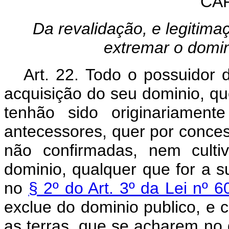
CAP
Da revalidação, e legitima
extremar o domini
Art. 22. Todo o possuidor de
acquisição do seu dominio, que
tenhão sido originariament
antecessores, quer por conce
não confirmadas, nem culti
dominio, qualquer que for a s
no
§ 2º do Art. 3º da Lei nº
exclue do dominio publico, e 
as terras, que se acharem no d