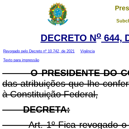
Pres
Subch
o
DECRETO N
644, 
Revogado pelo Decreto nº 10.742, de 2021
Vigência
Texto para impressão
O PRESIDENTE DO C
das atribuições que lhe confere
à Constituição Federal,
DECRETA:
Art. 1º Fica revogado 