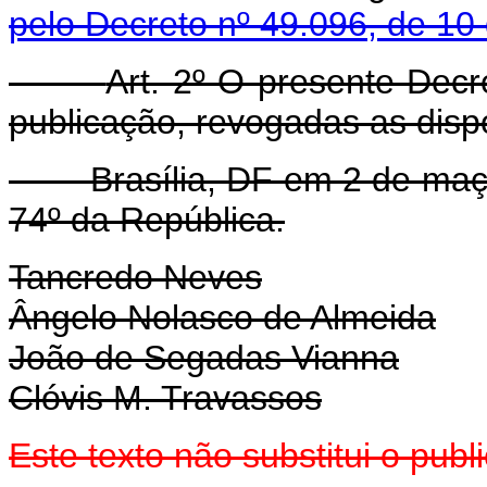
pelo Decreto nº 49.096, de 10
Art. 2º O presente Decr
publicação, revogadas as disp
Brasília, DF em 2 de maço 
74º da República.
Tancredo Neves
Ângelo Nolasco de Almeida
João de Segadas Vianna
Clóvis M. Travassos
Este texto não substitui o pu