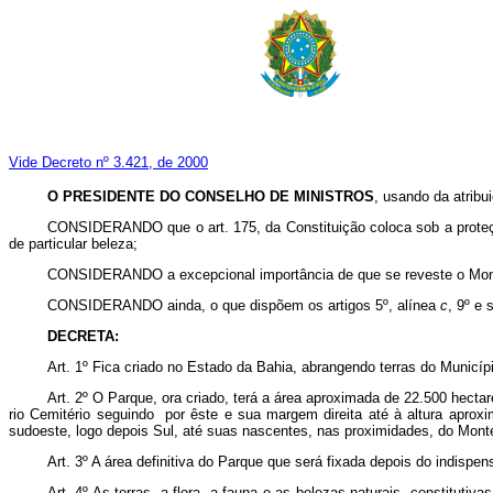
Vide Decreto nº 3.421, de 2000
O PRESIDENTE DO CONSELHO DE MINISTROS
, usando da atribu
CONSIDERANDO que o art. 175, da Constituição coloca sob a proteç
de particular beleza;
CONSIDERANDO a excepcional importância de que se reveste o Monte P
CONSIDERANDO ainda, o que dispõem os artigos 5º, alínea
c
, 9º e 
DECRETA:
Art. 1º Fica criado no Estado da Bahia, abrangendo terras do Municíp
Art. 2º O Parque, ora criado, terá a área aproximada de 22.500 hectare
rio Cemitério seguindo por êste e sua margem direita até à altura apro
sudoeste, logo depois Sul, até suas nascentes, nas proximidades, do Mont
Art. 3º A área definitiva do Parque que será fixada depois do indispen
Art. 4º As terras, a flora, a fauna e as belezas naturais, constituti