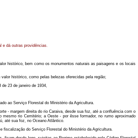
 e dá outras providências.
lor histórico, bem como os monumentos naturais as paisagens e os locais
lor histórico, como pelas belezas oferecidas pela região;
3 de 23 de janeiro de 1934,
do ao Serviço Florestal do Ministério da Agricultura.
Norte - margem direita do rio Caraiva, desde sua foz, até a confluência com o
do mesmo rio Cemitério; a Oeste - por êsse formador, no rumo aproximado
, até sua foz, no Oceano Atlântico.
 fiscalização do Serviço Florestal do Ministério da Agricultura.
das, ficam desde logo, sujeitas ao Regime estabelecido pelo Código Florestal