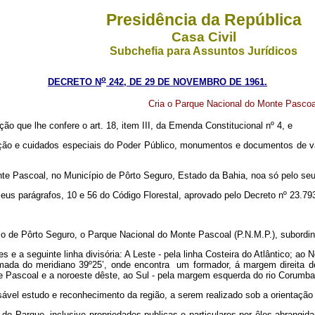
Presidência da República
Casa Civil
Subchefia para Assuntos Jurídicos
o
DECRETO N
242, DE 29 DE NOVEMBRO DE 1961.
Cria o Parque Nacional do Monte Pascoal
ição que lhe confere o art. 18, item III, da Emenda Constitucional nº 4, e
ão e cuidados especiais do Poder Público, monumentos e documentos de va
ascoal, no Município de Pôrto Seguro, Estado da Bahia, noa só pelo seu va
seus parágrafos, 10 e 56 do Código Florestal, aprovado pelo Decreto nº 23.79
io de Pôrto Seguro, o Parque Nacional do Monte Pascoal (P.N.M.P.), subordina
s e a seguinte linha divisória: A Leste - pela linha Costeira do Atlântico; ao 
ximada do meridiano 39º25’, onde encontra um formador, á margem direita 
e Pascoal e a noroeste dêste, ao Sul - pela margem esquerda do rio Corumbaú
sável estudo e reconhecimento da região, a serem realizado sob a orientação e
vas do Parque, inclusive propriedades publicas e particulares por êles abrangi