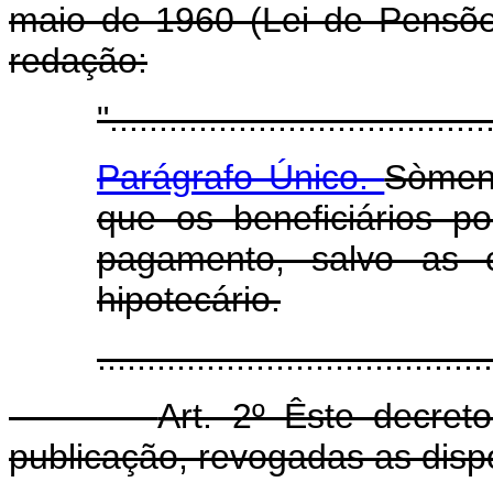
maio de 1960 (Lei de Pensões
redação:
"......................................
Parágrafo Único.
Sòmen
que os beneficiários p
pagamento, salvo as 
hipotecário.
........................................
Art. 2º Êste decret
publicação, revogadas as disp