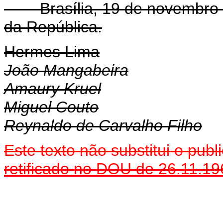
Brasília, 19 de novembro d
da República.
Hermes Lima
João Mangabeira
Amaury Kruel
Miguel Couto
Reynaldo de Carvalho Filho
Este texto não substitui o pu
retificado no DOU de 26.11.19