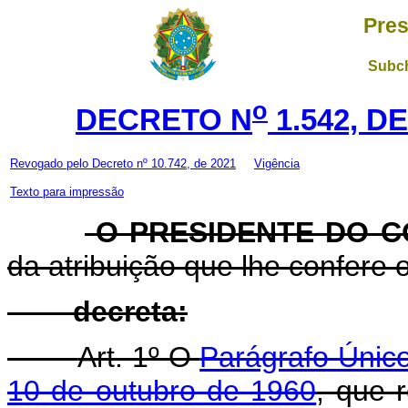
Pres
Subch
o
DECRETO N
1.542, D
Revogado pelo Decreto nº 10.742, de 2021
Vigência
Texto para impressão
O PRESIDENTE DO C
da atribuição que lhe confere o 
decreta:
Art. 1º O
Parágrafo Único
10 de outubro de 1960
, que 