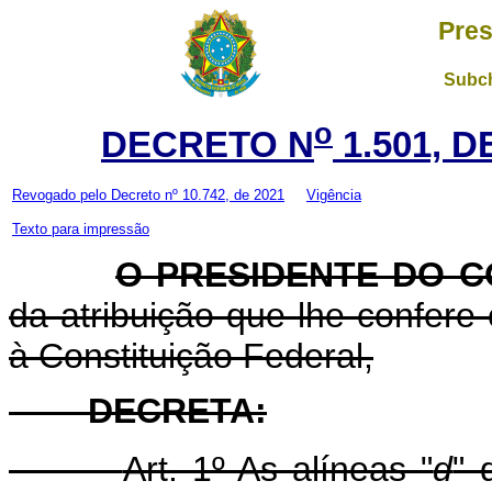
Pres
Subch
o
DECRETO N
1.501, 
Revogado pelo Decreto nº 10.742, de 2021
Vigência
Texto para impressão
O PRESIDENTE DO C
da atribuição que lhe confere o
à Constituição Federal,
DECRETA
:
Art. 1º As alíneas "
d
" 