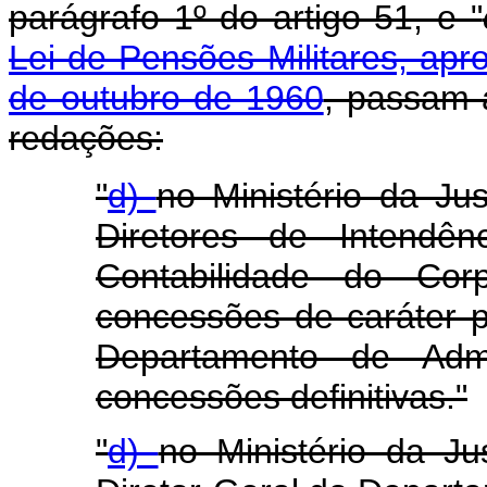
parágrafo 1º do artigo 51, e "
Lei de Pensões Militares, apr
de outubro de 1960
, passam a
redações:
"
d)
no Ministério da Jus
Diretores de Intendên
Contabilidade do Co
concessões de caráter pr
Departamento de Admi
concessões definitivas."
"
d)
no Ministério da Ju