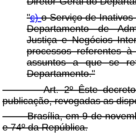
Diretor-Geral do Depart
"
c)
o Serviço de Inativos
Departamento de Admi
Justiça e Negócios Inte
processos referentes à
assuntos a que se re
Departamento."
Art. 2º Êste decret
publicação, revogadas as disp
Brasília, em 9 de novembro
e 74º da República.