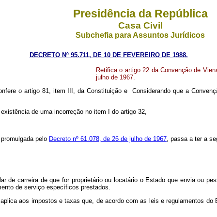
Presidência da República
Casa Civil
Subchefia para Assuntos Jurídicos
DECRETO Nº 95.711, DE 10 DE FEVEREIRO DE 1988.
Retifica o artigo 22 da Convenção de Vie
julho de 1967.
onfere o artigo 81, item III, da Constituição e Considerando que a Convenç
stência de uma incorreção no item I do artigo 32,
, promulgada pelo
Decreto nº 61.078, de 26 de julho de 1967
, passa a ter a s
de carreira de que for proprietário ou locatário o Estado que envia ou p
ento de serviço específicos prestados.
aplica aos impostos e taxas que, de acordo com as leis e regulamentos do