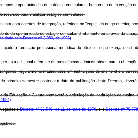
 campos e oportunidades de estágios curriculares, bem como de execução do p
e recursos para viabilizar estágios curriculares.
conjunta com agentes de integração, referidos no "caput" do artigo anterior, p
edente da oportunidade de estágio curricular, diretamente ou através da atuaçã
o dada pelo Decreto nº 2.080, de 1996)
, sujeito à formação profissional metódica do ofício em que exerça seu tr
r taxa adicional referente às providências administrativas para a obtenção e
rangeiros, regularmente matriculados em instituições de ensino oficial ou re
 do primeiro semestre posterior à data da publicação deste Decreto, deverã
io da Educação e Cultura promoverá a articulação de instituições de ensino,
 1984)
revogados o
Decreto nº 66.546, de 11 de maio de 1970
, e o
Decreto nº 75.77
epública.