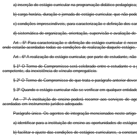
a) inserção do estágio curricular na programação didático-pedagógica;
b) carga-horária, duração e jornada de estágio curricular, que não pode
c) condições imprescindíveis, para caracterização e definição dos cam
d) sistemática de organização, orientação, supervisão e avaliação de e
Art . 5º Para caracterização e definição do estágio curricular é nece
onde estarão acordadas todas as condições de realização daquele estágio, i
Art . 6º A realização do estágio curricular, por parte de estudante, nã
§ 1º O Termo de Compromisso será celebrado entre o estudante e a par
competente, da inexistência de vínculo empregatício.
§ 2º O Termo de Compromisso de que trata o parágrafo anterior dever
§ 3º Quando o estágio curricular não se verificar em qualquer entidad
Art . 7º A instituição de ensino poderá recorrer aos serviços de 
acordadas em instrumento jurídico adequado.
Parágrafo único. Os agentes de integração mencionados neste artigo 
a) identificar para a instituição de ensino as oportunidades de estágios
b) facilitar o ajuste das condições de estágios curriculares, a consta