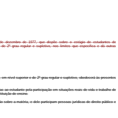
de dezembro de 1977, que dispõe sobre o estágio de estudantes de
 de 2º grau regular e supletivo, nos limites que especifica e dá outras
, em nível superior e de 2º grau regular e supletivo, obedecerá às presentes
adas ao estudante pela participação em situações reais de vida e trabalho de
tituição de ensino.
 sobre a matéria, e dele participam pessoas jurídicas de direito público e