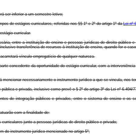
rá ser inferior a um semestre letivo;
pos de estágios curriculares, referidas nos §§ 1º e 2º do artigo 1º da
Lei nº
stágio curricular.
ssária, entre a instituição de ensino e pessoas jurídicas de direito público 
nclusive transferência de recursos à instituição de ensino, quando for o caso
o acarretará vínculo empregatício de qualquer natureza.
te concedente da oportunidade do estágio curricular, com a interveniência d
á mencionar necessariamente o instrumento jurídico a que se vincula, nos ter
e pública e privada, inclusive como prevê o § 2º do artigo 3º da Lei nº 6.49
agentes de integração públicos e privados, entre o sistema de ensino e os
atuarão com a finalidade de:
 curriculares junto a pessoas jurídicas de direito público e privado;
rem do instrumento jurídico mencionado no artigo 5º;