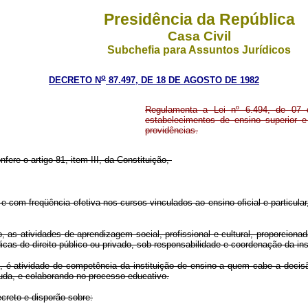
Presidência da República
Casa Civil
Subchefia para Assuntos Jurídicos
o
DECRETO N
87.497, DE 18 DE AGOSTO DE 1982
Regulamenta a Lei nº 6.494, de 07 
estabelecimentos de ensino superior e
providências.
fere o artigo 81, item III, da Constituição,
 e com freqüência efetiva nos cursos vinculados ao ensino oficial e particular
to, as atividades de aprendizagem social, profissional e cultural, proporcion
cas de direito público ou privado, sob responsabilidade e coordenação da ins
o, é atividade de competência da instituição de ensino a quem cabe a decisão
uda, e colaborando no processo educativo.
ecreto e disporão sobre: