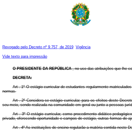
Revogado pelo Decreto nº 9.757, de 2019
Vigência
Vide texto para impressão
O PRESIDENTE DA REPÚBLICA
, no uso das atribuições que lhe con
DECRETA:
Art . 1º O estágio curricular de estudantes regularmente matriculados
normas.
Art . 2º Considera-se estágio curricular, para os efeitos deste Decre
seu meio, sendo realizada na comunidade em geral ou junto a pessoas jurídi
Art . 3º O estágio curricular, como procedimento didático-pedagógic
privado, oferecendo oportunidade e campos de estágio, outras formas de aj
Art . 4º As instituições de ensino regularão a matéria contida neste D