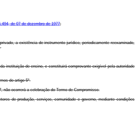
 6.494, de 07 de dezembro de 1977
;
e privado, a existência de instrumento jurídico, periodicamente reexaminado,
.
a instituição de ensino, e constituirá comprovante exigível pela autoridade
mos do artigo 5º.
4/77, não ocorrerá a celebração do Termo de Compromisso.
 setores de produção, serviços, comunidade e governo, mediante condições