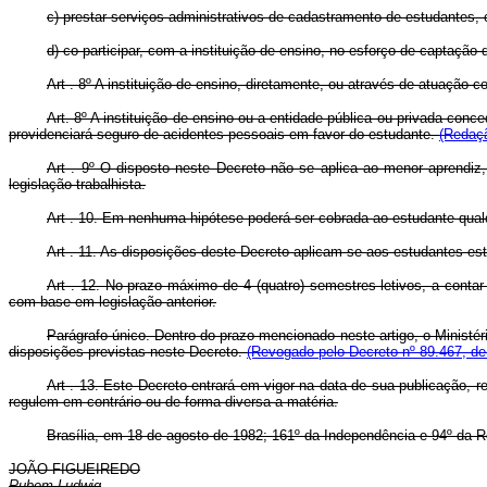
c) prestar serviços administrativos de cadastramento de estudantes,
d) co-participar, com a instituição de ensino, no esforço de captação d
Art . 8º A instituição de ensino, diretamente, ou através de atuação 
Art. 8º A instituição de ensino ou a entidade pública ou privada conc
providenciará seguro de acidentes pessoais em favor do estudante.
(Redaçã
Art . 9º O disposto neste Decreto não se aplica ao menor aprendiz
legislação trabalhista.
Art . 10. Em nenhuma hipótese poderá ser cobrada ao estudante qualque
Art . 11. As disposições deste Decreto aplicam-se aos estudantes est
Art . 12. No prazo máximo de 4 (quatro) semestres letivos, a contar
com base em legislação anterior.
Parágrafo único. Dentro do prazo mencionado neste artigo, o Ministér
disposições previstas neste Decreto.
(Revogado pelo Decreto nº 89.467, de
Art . 13. Este Decreto entrará em vigor na data de sua publicação, 
regulem em contrário ou de forma diversa a matéria.
Brasília, em 18 de agosto de 1982; 161º da Independência e 94º da R
JOÃO FIGUEIREDO
Rubem Ludwig