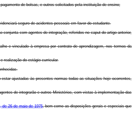
agamento de bolsas, e outros solicitados pela instituição de ensino;
rovidenciará seguro de acidentes pessoais em favor do estudante.
o conjunta com agentes de integração, referidos no caput do artigo anterior,
abalho e vinculado à empresa por contrato de aprendizagem, nos termos da
 realização do estágio curricular.
conhecidas.
o estar ajustadas às presentes normas todas as situações hoje ocorrentes,
 agentes de integrarão e outros Ministérios, com vistas à implementação das
8, de 26 de maio de 1975
, bem como as disposições gerais e especiais que