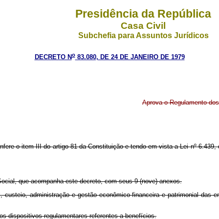
Presidência da República
Casa Civil
Subchefia para Assuntos Jurídicos
o
DECRETO N
83.080, DE 24 DE JANEIRO DE 1979
Aprova o Regulamento dos 
nfere o item III do artigo 81 da Constituição e tendo em vista a Lei nº 6.439
Social, que acompanha este decreto, com seus 9 (nove) anexos.
ial, custeio, administração e gestão econômico-financeira e patrimonial das
s dispositivos regulamentares referentes a benefícios.