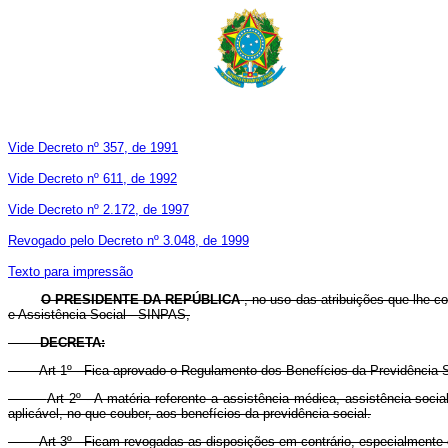
Vide Decreto nº 357, de 1991
Vide Decreto nº 611, de 1992
Vide Decreto nº 2.172, de 1997
Revogado pelo Decreto nº 3.048, de 1999
Texto para impressão
O PRESIDENTE DA REPÚBLICA
, no uso das atribuições que lhe co
e Assistência Social - SINPAS,
DECRETA:
Art 1º - Fica aprovado o Regulamento dos Benefícios da Previdência 
Art 2º - A matéria referente a assistência médica, assistência soc
aplicável, no que couber, aos benefícios da previdência social.
Art 3º - Ficam revogadas as disposições em contrário, especialmente o