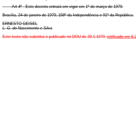
Art 4º - Este decreto entrará em vigor em 1º de março de 1979.
Brasília, 24 de janeiro de 1979; 158º da Independência e 91º da República.
ERNESTO GEISEL
L. G. do Nascimento e Silva
Este texto não substitui o publicado no DOU de 29.1.1979,
retificado em 6.