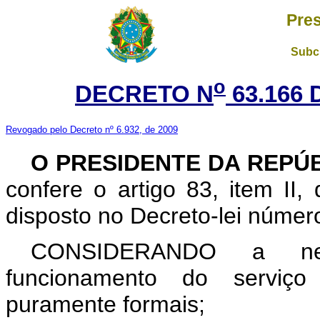
Pres
Subch
o
DECRETO N
63.166 
Revogado pelo Decreto nº 6.932, de 2009
O PRESIDENTE DA REPÚ
confere o artigo 83, item II,
disposto no Decreto-lei númer
CONSIDERANDO a nece
funcionamento do serviço 
puramente formais;