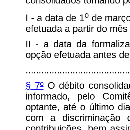
consolidados tomando p
o
I - a data de 1
de março
efetuada a partir do mê
II - a data da formali
opção efetuada antes de
........................................
§ 7
º
O débito consolida
informado, pelo Comit
optante, até o último di
com a discriminação d
contribuições, bem ass