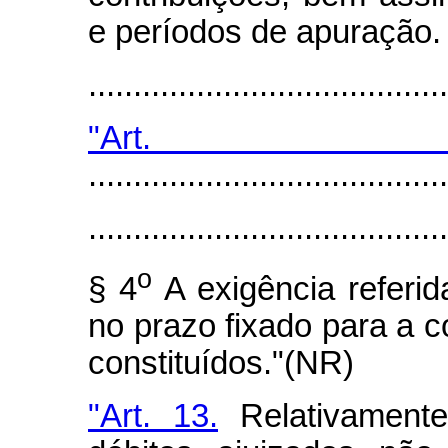
e períodos de apuração.
......................................
"Ar
........................................
........................................
o
§ 4
A exigência referid
no prazo fixado para a c
constituídos."(NR)
"Art. 13.
Relativament