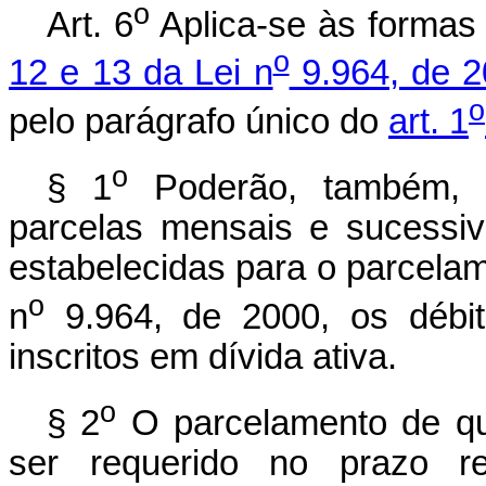
o
Art. 6
Aplica-se às formas
o
12 e 13 da Lei n
9.964, de 2
o
pelo parágrafo único do
art. 1
o
§ 1
Poderão, também, s
parcelas mensais e sucessi
estabelecidas para o parcelame
o
n
9.964, de 2000, os débit
inscritos em dívida ativa.
o
§ 2
O parcelamento de que
ser requerido no prazo r