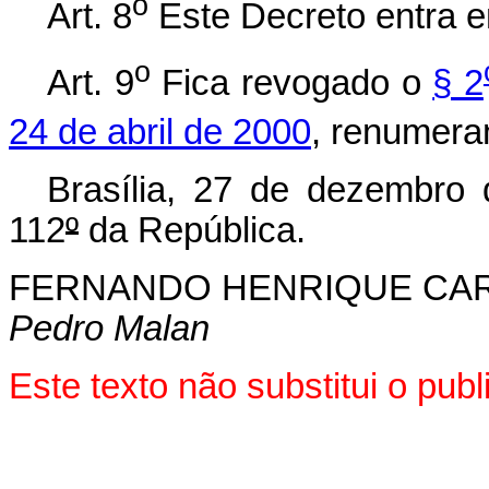
o
Art. 8
Este Decreto entra e
o
Art. 9
Fica revogado o
§ 2
24 de abril de 2000
, renumera
Brasília, 27 de dezembro
112
º
da República.
FERNANDO HENRIQUE CA
Pedro Malan
Este texto não substitui o pu