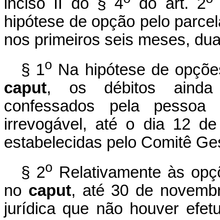
inciso II do § 4
do art. 2
hipótese de opção pelo parcel
nos primeiros seis meses, du
o
§ 1
Na hipótese de opções
caput
, os débitos ainda
confessados pela pessoa ju
irrevogável, até o dia 12 d
estabelecidas pelo Comitê Ges
o
§ 2
Relativamente às opçõ
no
caput
, até 30 de novemb
jurídica que não houver efet