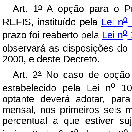
Art. 1
º
A opção para o Pr
o
REFIS, instituído pela
Lei n
o
prazo foi reaberto pela
Lei n
observará as disposições do
2000, e deste Decreto.
Art. 2
°
No caso de opção p
o
estabelecido pela Lei n
10.
optante deverá adotar, par
mensal, nos primeiros seis 
percentual a que estiver su
o
o