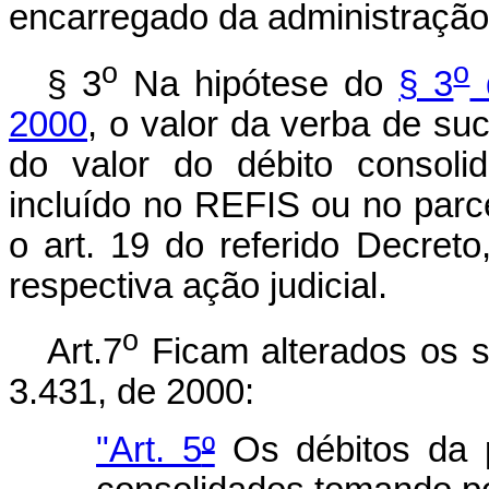
encarregado da administração 
o
o
§ 3
Na hipótese do
§ 3
d
2000
, o valor da verba de s
do valor do débito consolid
incluído no REFIS ou no parce
o art. 19 do referido Decret
respectiva ação judicial.
o
Art.7
Ficam alterados os s
3.431, de 2000:
"Art. 5
º
Os débitos da p