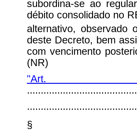
subordina-se ao regul
débito consolidado no R
alternativo, observado 
deste Decreto, bem assi
com vencimento posterio
(NR)
"Ar
........................................
........................................
§
........................................