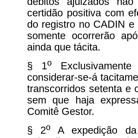
débitos ajuizados não
certidão positiva com e
do registro no CADIN e
somente ocorrerão ap
ainda que tácita.
o
§ 1
Exclusivamente 
considerar-se-á tacita
transcorridos setenta e 
sem que haja expressa
Comitê Gestor.
o
§ 2
A expedição da 