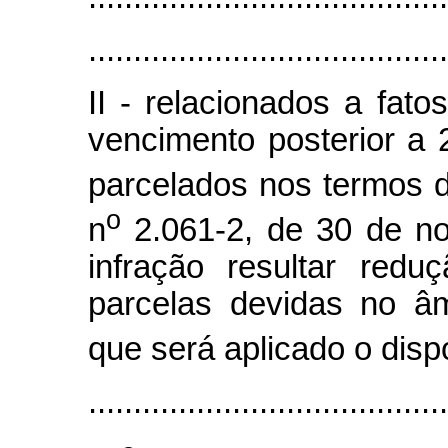
........................................
II - relacionados a fat
vencimento posterior a 
parcelados nos termos d
o
n
2.061-2, de 30 de n
infração resultar red
parcelas devidas no â
que será aplicado o dispo
......................................