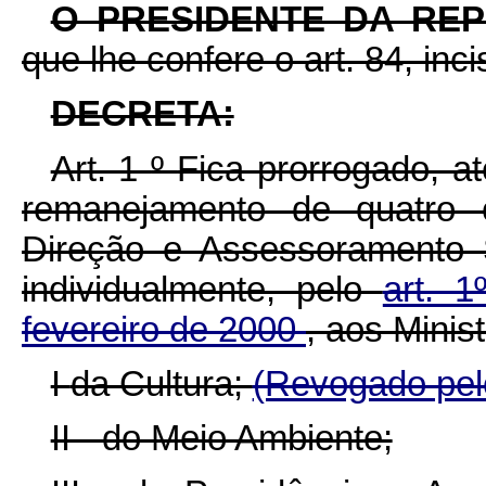
O PRESIDENTE DA RE
que lhe confere o art. 84, inc
DECRETA:
Art. 1
º
Fica prorrogado, a
remanejamento de quatro
Direção e Assessoramento 
individualmente, pelo
art. 
fevereiro de 2000
, aos Minis
I
da Cultura;
(Revogado pelo
II - do Meio Ambiente;