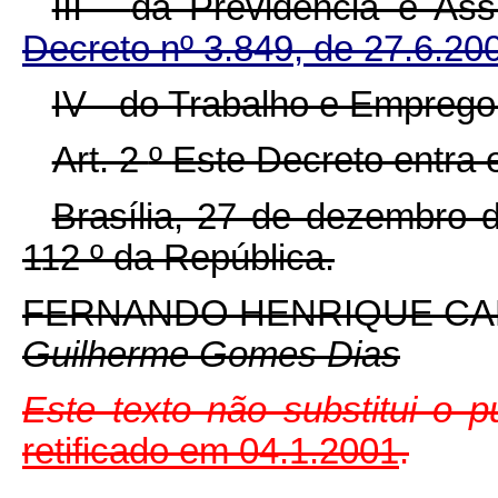
III -
da Previdência e Ass
Decreto nº 3.849, de 27.6.20
IV - do Trabalho e Emprego
Art. 2
º
Este Decreto entra 
Brasília, 27 de dezembro
112
º
da República.
FERNANDO HENRIQUE C
Guilherme Gomes Dias
Este texto não substitui o
retificado em
04.1.2001
.