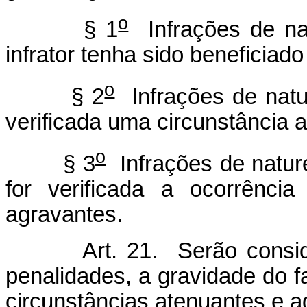
o
§ 1
Infrações de na
infrator tenha sido beneficiad
o
§ 2
Infrações de natu
verificada uma circunstância 
o
§ 3
Infrações de natur
for verificada a ocorrênci
agravantes.
Art. 21. Serão considerad
penalidades, a gravidade do fa
circunstâncias atenuantes e a