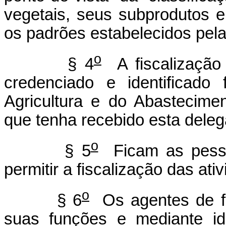
vegetais, seus subprodutos 
os padrões estabelecidos pela 
o
§ 4
A fiscalização 
credenciado e identificado 
Agricultura e do Abastecim
que tenha recebido esta dele
o
§ 5
Ficam as pessoa
permitir a fiscalização das at
o
§ 6
Os agentes de fi
suas funções e mediante ide