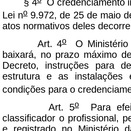
§ 4
O credenciamento im
o
Lei n
9.972, de 25 de maio d
atos normativos deles decorre
o
Art. 4
O Ministério 
baixará, no prazo máximo de
Decreto, instruções para def
estrutura e as instalações
condições para o credenciamen
o
Art. 5
Para efeit
classificador o profissional, 
e registrado no Ministério 