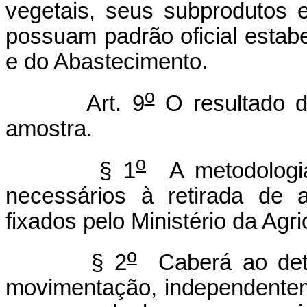
vegetais, seus subprodutos 
possuam padrão oficial estabel
e do Abastecimento.
o
Art. 9
O resultado d
amostra.
o
§ 1
A metodologia,
necessários à retirada de
fixados pelo Ministério da Agr
o
§ 2
Caberá ao dete
movimentação, independente