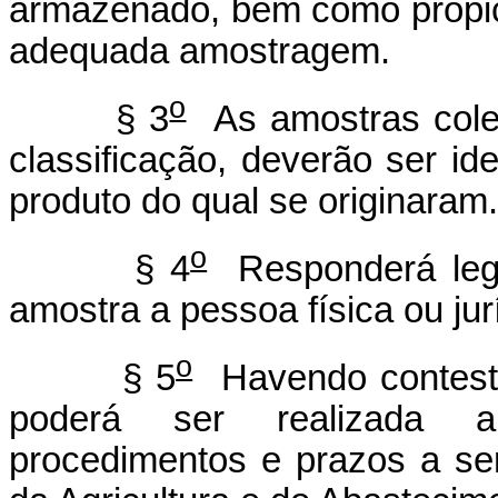
armazenado, bem como propic
adequada amostragem.
o
§ 3
As amostras colet
classificação, deverão ser id
produto do qual se originaram.
o
§ 4
Responderá lega
amostra a pessoa física ou jur
o
§ 5
Havendo contestaç
poderá ser realizada arb
procedimentos e prazos a se