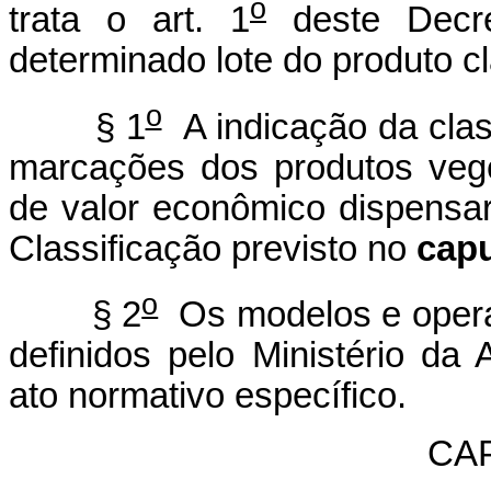
o
trata o art. 1
deste Decre
determinado lote do produto cl
o
§ 1
A indicação da clas
marcações dos produtos vege
de valor econômico dispensar
Classificação previsto no
cap
o
§ 2
Os modelos e operac
definidos pelo Ministério da
ato normativo específico.
CAP