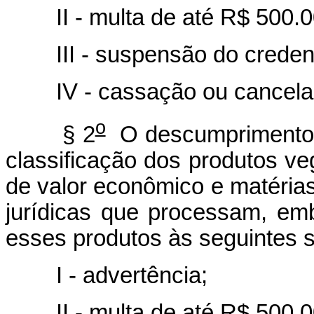
II - multa de até R$ 500.000
III - suspensão do credenc
IV - cassação ou cancelam
o
§ 2
O descumprimento d
classificação dos produtos ve
de valor econômico e matérias
jurídicas que processam, em
esses produtos
às seguintes 
I - advertência;
II - multa de até R$ 500.000