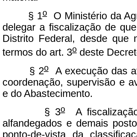
o
§ 1
O Ministério da Agr
delegar a fiscalização de que
Distrito Federal, desde que
o
termos do art. 3
deste Decret
o
§ 2
A execução das atr
coordenação, supervisão e ava
e do Abastecimento.
o
§ 3
A fiscalização
alfandegados e demais postos 
ponto-de-vista da classific