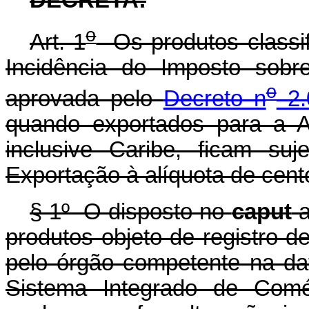
o
Art. 1
Os produtos classif
Incidência do Imposto sobre
o
aprovada pelo
Decreto n
2.
quando exportados para a A
inclusive Caribe, ficam su
Exportação à alíquota de cent
§ 1º O disposto no
caput
a
produtos objeto de registro d
pelo órgão competente na da
Sistema Integrado de Comé