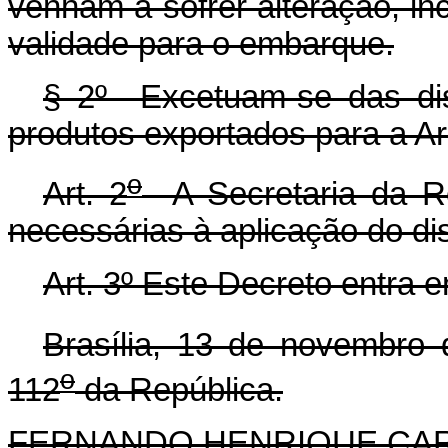
venham a sofrer alteração, in
validade para o embarque.
§ 2º Excetuam-se das dis
produtos exportados para a Ar
o
Art. 2
A Secretaria da Re
necessárias à aplicação do di
Art. 3º Este Decreto entra 
Brasília, 13 de novembro
o
112
da República.
FERNANDO HENRIQUE CA