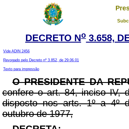
Pres
Subch
o
DECRETO N
3.658, D
Vide ADIN 2456
Revogado pelo Decreto nº 3.852, de 29.06.01
Texto para impressão
O PRESIDENTE DA REP
confere o art. 84, inciso IV,
disposto nos arts. 1º a 4º 
outubro de 1977,
DECRETA: