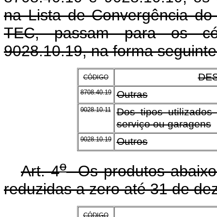
na Lista de Convergência do
TEC, passam para os cód
9028.10.19, na forma seguinte
DE
CÓDIGO
8708.40.19
Outras
9028.10.11
Dos tipos utilizado
serviço ou garagens
9028.10.19
Outros
o
Art. 4
Os produtos abaixo 
reduzidas a zero até 31 de d
CÓDIGO