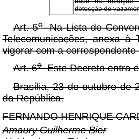
base na medição 
detecção de vazamen
o
Art. 5
Na Lista de Converg
Telecomunicações, anexa à 
vigorar com a correspondente 
o
Art. 6
Este Decreto entra e
Brasília, 23 de outubro de 
da República.
FERNANDO HENRIQUE CA
Amaury Guilherme Bier