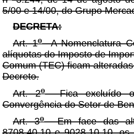
5/00 e 14/00, do Grupo Mer
DECRETA:
o
Art. 1
A Nomenclatura 
alíquotas do Imposto de Impo
Comum (TEC) ficam alteradas 
Decreto.
o
Art. 2
Fica excluído o 
Convergência do Setor de Ben
o
Art. 3
Em face das alter
8708.40.10 e 9028.10.10, os