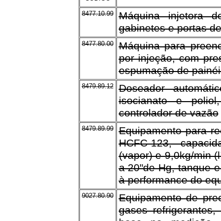
8477.10.99
Máquina injetora 
gabinetes e portas de
8477.80.00
Máquina para preenc
por injeção, com pre
espumação de painéis
8479.89.12
Doseador automátic
isocianato e poli
controlador de vazão
8479.89.99
Equipamento para re
HCFC-123, capacid
(vapor) e 9,0kg/min (
a 20"de Hg, tanque e
à performance do eq
9027.80.90
Equipamento de prec
gases refrigerantes