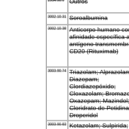
2934.90.9
Outros
3002.10.31
Soroalbumina
3002.10.38
Anticorpo humano c
afinidade específica 
antígeno transmembr
CD20 (Rituximab)
3003.90.74
Triazolam; Alprazola
Diazepam;
Clordiazepóxido;
Cloxazolam; Bromaz
Oxazepam; Mazindol
Cloridrato de Petidina
Droperidol
3003.90.83
Ketazolam; Sulpirida;