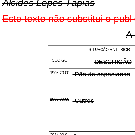
Alcides Lopes Tápias
Este texto não substitui o pu
A
SITUAÇÃO ANTERIOR
CÓDIGO
DESCRIÇÃO
1905.20.00
-Pão de especiarias
1905.90.00
-Outros