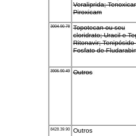
Veraliprida; Tenoxica
Piroxicam
3004.90.78
Topotecan ou seu
cloridrato; Uracil e Te
Ritonavir; Tenipósido
Fosfato de Fludarabi
3906.90.49
Outros
8428.39.90
Outros