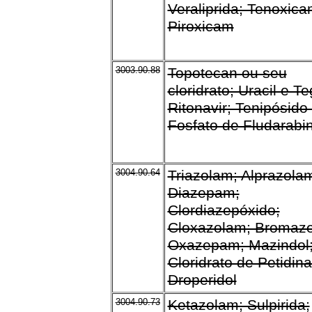
Veraliprida; Tenoxica
Piroxicam
3003.90.88
Topotecan ou seu
cloridrato; Uracil e Te
Ritonavir; Tenipósido
Fosfato de Fludarabi
3004.90.64
Triazolam; Alprazola
Diazepam;
Clordiazepóxido;
Cloxazolam; Bromaz
Oxazepam; Mazindol
Cloridrato de Petidina
Droperidol
3004.90.73
Ketazolam; Sulpirida;