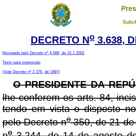
Pres
Subch
o
DECRETO N
3.638, 
Revogado pelo Decreto nº 4.088, de 15.1.2002
Texto para impressão
(Vide Decreto nº 2.376, de 1997)
O
PRESIDENTE DA REPÚ
lhe conferem os arts. 84, inci
tendo em vista o disposto n
o
pelo Decreto n
350, de 21 de 
o
n
3.244, de 14 de agosto d