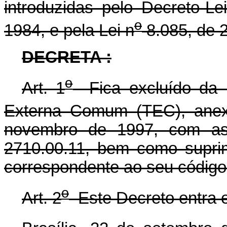
introduzidas pelo Decreto-Le
o
1984, e pela Lei n
8.085, de 2
DECRETA
:
o
Art. 1
Fica excluído da L
Externa Comum (TEC), anex
novembro de 1997, com as a
2710.00.11, bem como suprimi
correspondente ao seu códig
o
Art. 2
Este Decreto entra e