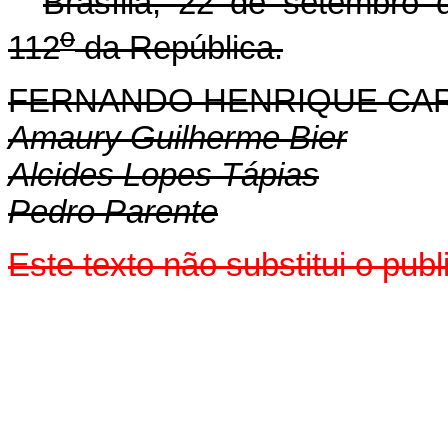
Brasília, 22 de setembro 
o
112
da República.
FERNANDO HENRIQUE CA
Amaury Guilherme Bier
Alcides Lopes Tápias
Pedro Parente
Este texto não substitui o pu