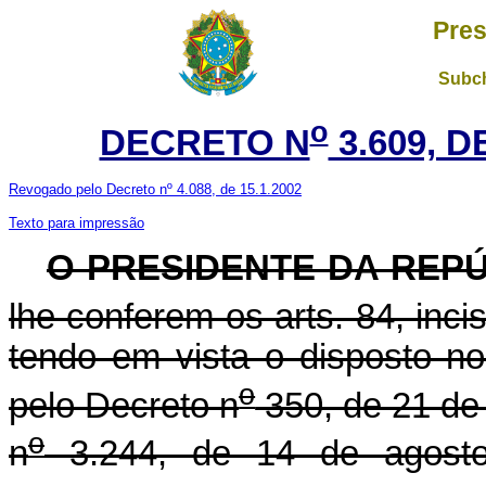
Pres
Subch
o
DECRETO N
3.609, 
Revogado pelo Decreto nº 4.088, de 15.1.2002
Texto para impressão
O PRESIDENTE DA REP
lhe conferem os arts. 84, incis
tendo em vista o disposto n
o
pelo Decreto n
350, de 21 de
o
n
3.244, de 14 de agosto