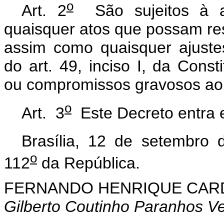
o
Art. 2
São sujeitos à a
quaisquer atos que possam res
assim como quaisquer ajust
do art. 49, inciso I, da Cons
ou compromissos gravosos ao 
o
Art. 3
Este Decreto entra e
Brasília, 12 de setembro 
o
112
da República.
FERNANDO HENRIQUE CA
Gilberto Coutinho Paranhos Ve