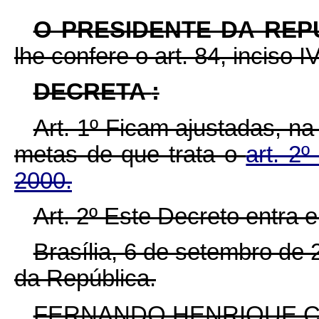
O PRESIDENTE DA REP
lhe confere o art. 84, inciso I
DECRETA
:
Art. 1º Ficam ajustadas, n
metas de que trata o
art. 2º
2000.
Art. 2º Este Decreto entra 
Brasília, 6 de setembro de
da República.
FERNANDO HENRIQUE 