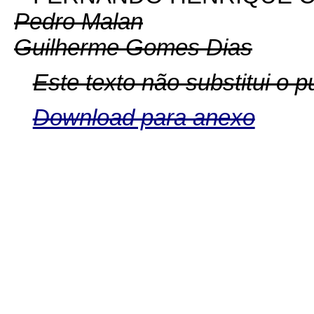
Pedro Malan
Guilherme Gomes Dias
Este texto não substitui o 
Download para anexo