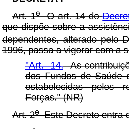
o
Art. 1
O art. 14 do
Decret
que dispõe sobre a assistênci
dependentes, alterado pelo D
1996, passa a vigorar com a s
"Art. 14.
As contribuiçõ
dos Fundos de Saúde d
estabelecidas pelos 
Forças." (NR)
o
Art. 2
Este Decreto entra e