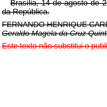
Brasília, 14 de agosto de 
da República.
FERNANDO HENRIQUE CA
Geraldo Magela da Cruz Quin
Este texto não substitui o pub