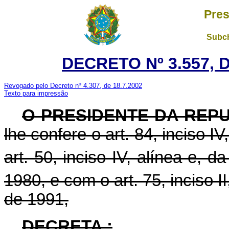
Pres
Subch
DECRETO Nº 3.557, 
Revogado pelo Decreto nº 4.307, de 18.7.2002
Texto para impressão
O PRESIDENTE DA REP
lhe confere o art. 84, inciso I
art. 50, inciso IV, alínea e, da
1980, e com o art. 75, inciso II
de 1991,
DECRETA :