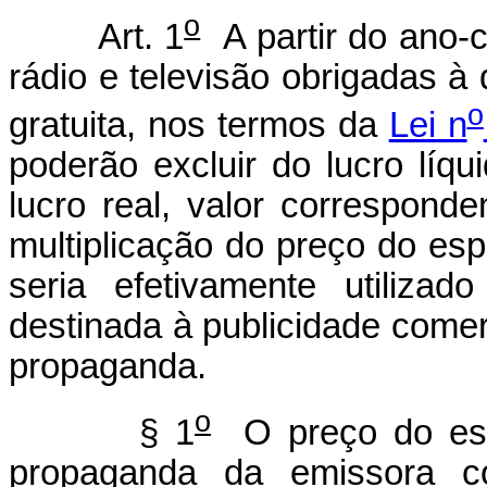
o
Art. 1
A partir do ano-c
rádio e televisão obrigadas à
o
gratuita, nos termos da
Lei n
poderão excluir do lucro líqu
lucro real, valor correspond
multiplicação do preço do es
seria efetivamente utiliza
destinada à publicidade comer
propaganda.
o
§ 1
O preço do espa
propaganda da emissora c